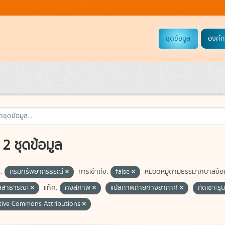
ชุดข้อมูล
องค์ก
2 ชุดข้อมูล
:
กรมทรัพยากรธรณี
การเข้าถึง:
false
หมวดหมู่ตามธรรมาภิบาลข้อม
ูลสาธารณะ
แท็ค:
คงสภาพ
แปลภาพถ่ายทางอากาศ
กัดเซาะร
tive Commons Attributions