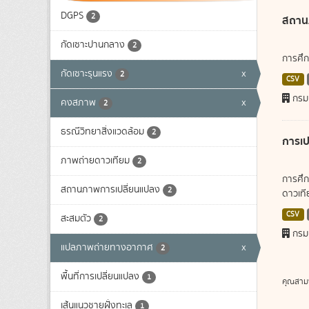
DGPS
2
สถาน
กัดเซาะปานกลาง
2
การศึก
กัดเซาะรุนแรง
x
2
CSV
กรม
คงสภาพ
x
2
ธรณีวิทยาสิ่งแวดล้อม
2
การเป
ภาพถ่ายดาวเทียม
2
การศึก
สถานภาพการเปลี่ยนแปลง
2
ดาวเทีย
CSV
สะสมตัว
2
กรม
แปลภาพถ่ายทางอากาศ
x
2
พื้นที่การเปลี่ยนแปลง
1
คุณสาม
เส้นแนวชายฝั่งทะเล
1