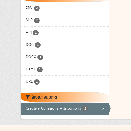
CSV
2
SHP
2
API
1
DOC
1
DOCX
1
HTML
1
URL
1
สัญญาอนุญาต
Creative Commons Attributions
x
2