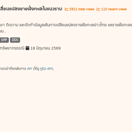
ลี่ยนแปลงชายฝั่งทะเลในแนวราบ
5821 total views
110 recent views
ษา ติดตาม และจัดทำข้อมูลเส้นการเปลี่ยนแปลงชายฝั่งทะเลอ่าวไทย แลชายฝั่งท
ม...
SHP
DOC
ทรัพยากรธรณี
18 มิถุนายน 2569
ารถเข้าถึงคลังทาง
API
(ให้ดู
คู่มือ API
).