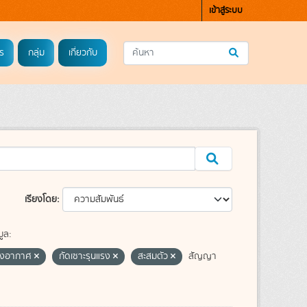
เข้าสู่ระบบ
ร
กลุ่ม
เกี่ยวกับ
เรียงโดย
ูล:
างอากาศ
กัดเซาะรุนแรง
สะสมตัว
สัญญา