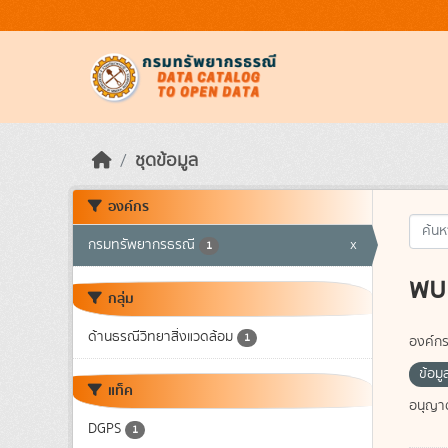
Skip to main content
ชุดข้อมูล
องค์กร
กรมทรัพยากรธรณี
x
1
พบ 
กลุ่ม
ด้านธรณีวิทยาสิ่งแวดล้อม
1
องค์กร
ข้อม
แท็ค
อนุญา
DGPS
1