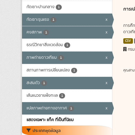
กัดเซาะปานกลาง
1
การเป
กัดเซาะรุนแรง
x
1
การศึก
ดาวเทีย
คงสภาพ
x
1
CSV
ธรณีวิทยาสิ่งแวดล้อม
1
กรม
ภาพถ่ายดาวเทียม
x
1
สถานภาพการเปลี่ยนแปลง
คุณสาม
1
สะสมตัว
x
1
เส้นแนวชายฝั่งทะเล
1
แปลภาพถ่ายทางอากาศ
x
1
แสดงเฉพาะ แท็ค ที่เป็นที่นิยม
ประเภทชุดข้อมูล