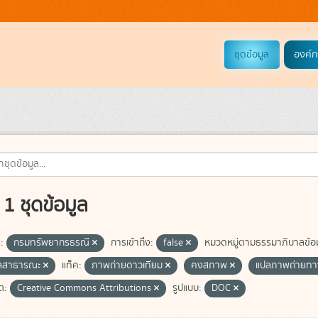
ชุดข้อมูล
องค์ก
1 ชุดข้อมูล
:
กรมทรัพยากรธรณี
การเข้าถึง:
false
หมวดหมู่ตามธรรมาภิบาลข้อม
ูลสาธารณะ
แท็ค:
ภาพถ่ายดาวเทียม
คงสภาพ
แปลภาพถ่ายท
ต:
Creative Commons Attributions
รูปแบบ:
DOC