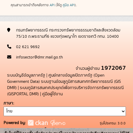
คุณสามารถเข้าถึงคลังทาง
API
(ให้ดู
คู่มือ API
).
กรมทรัพยากรธรณี กระทรวงทรัพยากรธรรมชาติและสิ่งแวดล้อม
75/10 ถ.พระรามที่6 แขวงทุ่งพญาไท เขตราชเทวี กทม. 10400
02 621 9692
infosector@dmr.mail.go.th
1972067
จำนวนผู้เข้าชม
ระบบบัญชีข้อมูลภาครัฐ
|
ศูนย์กลางข้อมูลเปิดภาครัฐ (Open
Government Data)
ระบบฐานข้อมลูภูมิสารสนเทศทรัพยากรธรณี (GIS
DMR)
|
ระบบภูมิสารสนเทศประยุกต์เพื่อการบริหารจัดการทรัพยากรธรณี
(GISPORTAL DMR)
|
คู่มือผู้ใช้งาน
ภาษา
Powered by:
รุ่นโปรแกรม: 3.0.0
สนับสนุนระบบ Thai-GDC โดย สำนักงานสถิติแห่งชาติ
วันที่: 2025-05-
x