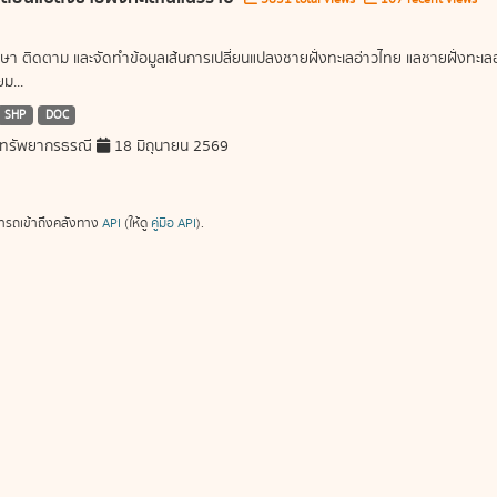
ษา ติดตาม และจัดทำข้อมูลเส้นการเปลี่ยนแปลงชายฝั่งทะเลอ่าวไทย แลชายฝั่งท
ม...
SHP
DOC
ทรัพยากรธรณี
18 มิถุนายน 2569
ารถเข้าถึงคลังทาง
API
(ให้ดู
คู่มือ API
).