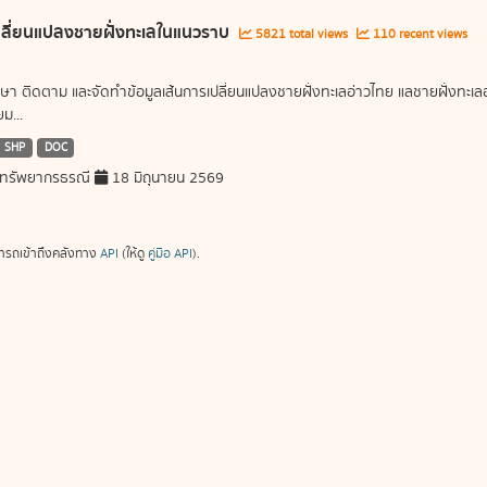
ลี่ยนแปลงชายฝั่งทะเลในแนวราบ
5821 total views
110 recent views
ษา ติดตาม และจัดทำข้อมูลเส้นการเปลี่ยนแปลงชายฝั่งทะเลอ่าวไทย แลชายฝั่งท
ม...
SHP
DOC
ทรัพยากรธรณี
18 มิถุนายน 2569
ารถเข้าถึงคลังทาง
API
(ให้ดู
คู่มือ API
).