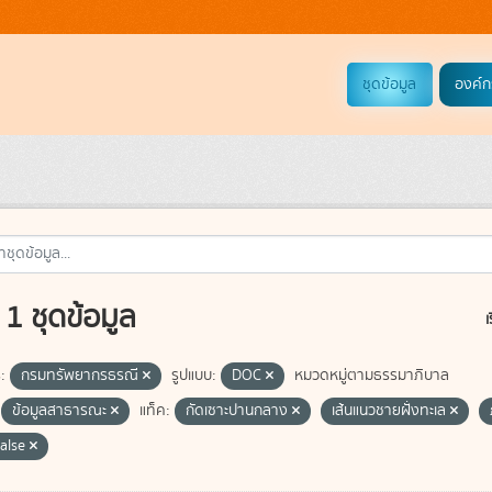
ชุดข้อมูล
องค์ก
1 ชุดข้อมูล
เ
:
กรมทรัพยากรธรณี
รูปแบบ:
DOC
หมวดหมู่ตามธรรมาภิบาล
ข้อมูลสาธารณะ
แท็ค:
กัดเซาะปานกลาง
เส้นแนวชายฝั่งทะเล
false