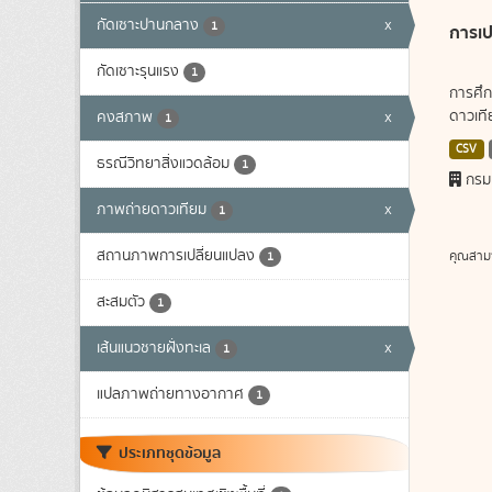
กัดเซาะปานกลาง
x
1
การเป
กัดเซาะรุนแรง
1
การศึก
ดาวเทีย
คงสภาพ
x
1
CSV
ธรณีวิทยาสิ่งแวดล้อม
1
กรม
ภาพถ่ายดาวเทียม
x
1
สถานภาพการเปลี่ยนแปลง
คุณสาม
1
สะสมตัว
1
เส้นแนวชายฝั่งทะเล
x
1
แปลภาพถ่ายทางอากาศ
1
ประเภทชุดข้อมูล