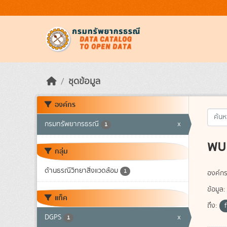
Skip to main content
ชุดข้อมูล
องค์กร
กรมทรัพยากรธรณี
x
1
พบ 
กลุ่ม
ด้านธรณีวิทยาสิ่งแวดล้อม
1
องค์กร
ข้อมูล:
แท็ค
ถึง:
DGPS
x
1