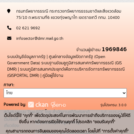
กรมทรัพยากรธรณี กระทรวงทรัพยากรธรรมชาติและสิ่งแวดล้อม
75/10 ถ.พระรามที่6 แขวงทุ่งพญาไท เขตราชเทวี กทม. 10400
02 621 9692
infosector@dmr.mail.go.th
1969846
จำนวนผู้เข้าชม
ระบบบัญชีข้อมูลภาครัฐ
|
ศูนย์กลางข้อมูลเปิดภาครัฐ (Open
Government Data)
ระบบฐานข้อมลูภูมิสารสนเทศทรัพยากรธรณี (GIS
DMR)
|
ระบบภูมิสารสนเทศประยุกต์เพื่อการบริหารจัดการทรัพยากรธรณี
(GISPORTAL DMR)
|
คู่มือผู้ใช้งาน
ภาษา
Powered by:
รุ่นโปรแกรม: 3.0.0
สนับสนุนระบบ Thai-GDC โดย สำนักงานสถิติแห่งชาติ
วันที่: 2025-05-
x
เว็บไซต์นี้ใช้ "คุกกี้" เพื่อวัตถุประสงค์ในการพัฒนาการเข้าถึงบริการของผู้ใช้ให้ดี
เว็บไซต์ที่
19
ยิ่งขึ้น หากต้องการเปิดใช้งานคุกกี้ โปรดคลิก "ยอมรับคุกกี้"
ระบบบัญชีข้อมูลภาครัฐ
เกี่ยวข้อง:
คุณสามารถถอนการยินยอมของคุณได้ตลอดเวลา โดยไปที่ "การตั้งค่าคุกกี้"
บริการนามานุกรมบัญชีข้อมูลภาค