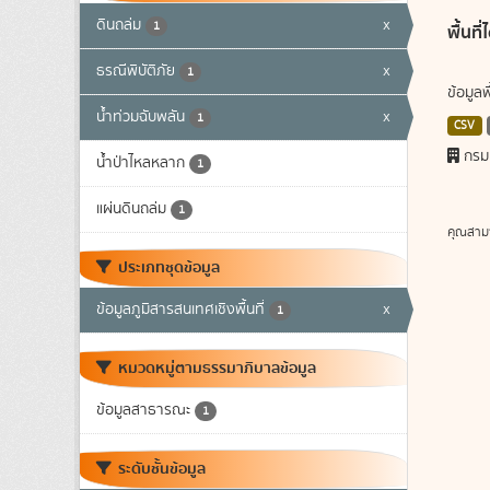
ดินถล่ม
x
1
พื้นท
ธรณีพิบัติภัย
x
1
ข้อมูล
น้ำท่วมฉับพลัน
x
1
CSV
กรม
น้ำป่าไหลหลาก
1
แผ่นดินถล่ม
1
คุณสาม
ประเภทชุดข้อมูล
ข้อมูลภูมิสารสนเทศเชิงพื้นที่
x
1
หมวดหมู่ตามธรรมาภิบาลข้อมูล
ข้อมูลสาธารณะ
1
ระดับชั้นข้อมูล