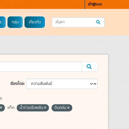
เข้าสู่ระบบ
ร
กลุ่ม
เกี่ยวกับ
เรียงโดย
ุด
แท็ค:
น้ำท่วมฉับพลัน
ดินถล่ม