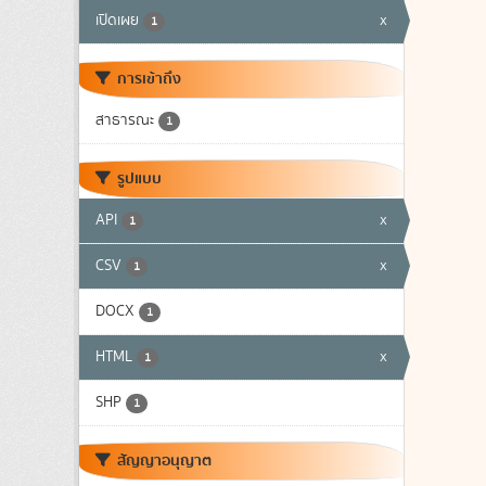
เปิดเผย
x
1
การเข้าถึง
สาธารณะ
1
รูปแบบ
API
x
1
CSV
x
1
DOCX
1
HTML
x
1
SHP
1
สัญญาอนุญาต