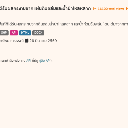
ี่ได้รับผลกระทบจากแผ่นดินถล่มและน้ำป่าไหลหลาก
16100 total views
พื้นที่ที่ได้รับผลกระทบจากดินถล่มน้ำป่าไหลหลาก และน้ำท่วมฉับพลัน โดยได้มาจ
SHP
API
HTML
DOCX
ทรัพยากรธรณี
26 มีนาคม 2569
ารถเข้าถึงคลังทาง
API
(ให้ดู
คู่มือ API
).