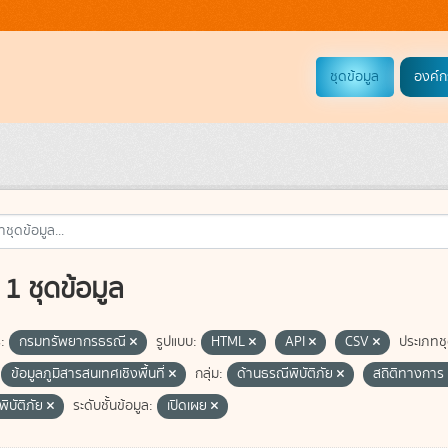
ชุดข้อมูล
องค์ก
1 ชุดข้อมูล
:
กรมทรัพยากรธรณี
รูปแบบ:
HTML
API
CSV
ประเภทช
ข้อมูลภูมิสารสนเทศเชิงพื้นที่
กลุ่ม:
ด้านธรณีพิบัติภัย
สถิติทางการ
ิบัติภัย
ระดับชั้นข้อมูล:
เปิดเผย