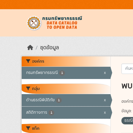
Skip to main content
ชุดข้อมูล
องค์กร
กรมทรัพยากรธรณี
x
1
พบ 
กลุ่ม
ด้านธรณีพิบัติภัย
x
1
องค์กร
ข้อมูล:
สถิติทางการ
x
1
ธรณีพ
แท็ค