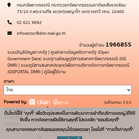
กรมทรัพยากรธรณี กระทรวงทรัพยากรธรรมชาติและสิ่งแวดล้อม
75/10 ถ.พระรามที่6 แขวงทุ่งพญาไท เขตราชเทวี กทม. 10400
02 621 9692
infosector@dmr.mail.go.th
1966855
จำนวนผู้เข้าชม
ระบบบัญชีข้อมูลภาครัฐ
|
ศูนย์กลางข้อมูลเปิดภาครัฐ (Open
Government Data)
ระบบฐานข้อมลูภูมิสารสนเทศทรัพยากรธรณี (GIS
DMR)
|
ระบบภูมิสารสนเทศประยุกต์เพื่อการบริหารจัดการทรัพยากรธรณี
(GISPORTAL DMR)
|
คู่มือผู้ใช้งาน
ภาษา
Powered by:
รุ่นโปรแกรม: 3.0.0
สนับสนุนระบบ Thai-GDC โดย สำนักงานสถิติแห่งชาติ
วันที่: 2025-05-
x
เว็บไซต์นี้ใช้ "คุกกี้" เพื่อวัตถุประสงค์ในการพัฒนาการเข้าถึงบริการของผู้ใช้ให้ดี
เว็บไซต์ที่
19
ยิ่งขึ้น หากต้องการเปิดใช้งานคุกกี้ โปรดคลิก "ยอมรับคุกกี้"
ระบบบัญชีข้อมูลภาครัฐ
เกี่ยวข้อง:
คุณสามารถถอนการยินยอมของคุณได้ตลอดเวลา โดยไปที่ "การตั้งค่าคุกกี้"
บริการนามานุกรมบัญชีข้อมูลภาค
รัฐ