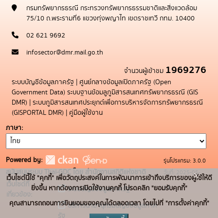
กรมทรัพยากรธรณี กระทรวงทรัพยากรธรรมชาติและสิ่งแวดล้อม
75/10 ถ.พระรามที่6 แขวงทุ่งพญาไท เขตราชเทวี กทม. 10400
02 621 9692
infosector@dmr.mail.go.th
1969276
จำนวนผู้เข้าชม
ระบบบัญชีข้อมูลภาครัฐ
|
ศูนย์กลางข้อมูลเปิดภาครัฐ (Open
Government Data)
ระบบฐานข้อมลูภูมิสารสนเทศทรัพยากรธรณี (GIS
DMR)
|
ระบบภูมิสารสนเทศประยุกต์เพื่อการบริหารจัดการทรัพยากรธรณี
(GISPORTAL DMR)
|
คู่มือผู้ใช้งาน
ภาษา
Powered by:
รุ่นโปรแกรม: 3.0.0
สนับสนุนระบบ Thai-GDC โดย สำนักงานสถิติแห่งชาติ
วันที่: 2025-05-
x
เว็บไซต์นี้ใช้ "คุกกี้" เพื่อวัตถุประสงค์ในการพัฒนาการเข้าถึงบริการของผู้ใช้ให้ดี
เว็บไซต์ที่
19
ยิ่งขึ้น หากต้องการเปิดใช้งานคุกกี้ โปรดคลิก "ยอมรับคุกกี้"
ระบบบัญชีข้อมูลภาครัฐ
เกี่ยวข้อง:
คุณสามารถถอนการยินยอมของคุณได้ตลอดเวลา โดยไปที่ "การตั้งค่าคุกกี้"
บริการนามานุกรมบัญชีข้อมูลภาค
รัฐ