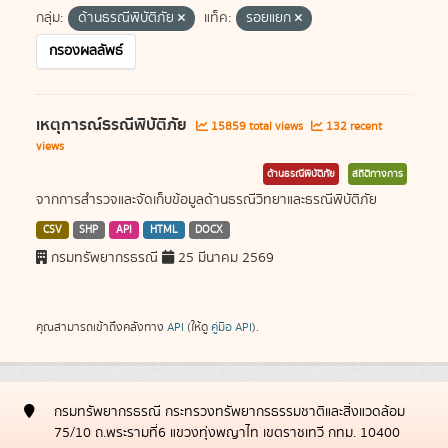
กลุ่ม:
ด้านธรณีพิบัติภัย
แท็ค:
รอยแยก
กรองผลลัพธ์
เหตุการณ์ธรณีพิบัติภัย
15859 total views
132 recent
views
ด้านธรณีพิบัติภัย
สถิติทางการ
จากการสำรวจและจัดเก็บข้อมูลด้านธรณีวิทยาและธรณีพิบัติภัย
CSV
SHP
API
HTML
DOCX
กรมทรัพยากรธรณี
25 มีนาคม 2569
คุณสามารถเข้าถึงคลังทาง
API
(ให้ดู
คู่มือ API
).
กรมทรัพยากรธรณี กระทรวงทรัพยากรธรรมชาติและสิ่งแวดล้อม
75/10 ถ.พระรามที่6 แขวงทุ่งพญาไท เขตราชเทวี กทม. 10400