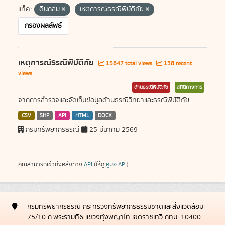
แท็ค:
ดินถล่ม
เหตุการณ์ธรณีพิบัติภัย
กรองผลลัพธ์
เหตุการณ์ธรณีพิบัติภัย
15847 total views
138 recent
views
ด้านธรณีพิบัติภัย
สถิติทางการ
จากการสำรวจและจัดเก็บข้อมูลด้านธรณีวิทยาและธรณีพิบัติภัย
CSV
SHP
API
HTML
DOCX
กรมทรัพยากรธรณี
25 มีนาคม 2569
คุณสามารถเข้าถึงคลังทาง
API
(ให้ดู
คู่มือ API
).
กรมทรัพยากรธรณี กระทรวงทรัพยากรธรรมชาติและสิ่งแวดล้อม
75/10 ถ.พระรามที่6 แขวงทุ่งพญาไท เขตราชเทวี กทม. 10400