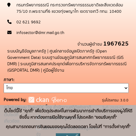
กรมทรัพยากรธรณี กระทรวงทรัพยากรธรรมชาติและสิ่งแวดล้อม
75/10 ถ.พระรามที่6 แขวงทุ่งพญาไท เขตราชเทวี กทม. 10400
02 621 9692
infosector@dmr.mail.go.th
1967625
จำนวนผู้เข้าชม
ระบบบัญชีข้อมูลภาครัฐ
|
ศูนย์กลางข้อมูลเปิดภาครัฐ (Open
Government Data)
ระบบฐานข้อมลูภูมิสารสนเทศทรัพยากรธรณี (GIS
DMR)
|
ระบบภูมิสารสนเทศประยุกต์เพื่อการบริหารจัดการทรัพยากรธรณี
(GISPORTAL DMR)
|
คู่มือผู้ใช้งาน
ภาษา
Powered by:
รุ่นโปรแกรม: 3.0.0
สนับสนุนระบบ Thai-GDC โดย สำนักงานสถิติแห่งชาติ
วันที่: 2025-05-
x
เว็บไซต์นี้ใช้ "คุกกี้" เพื่อวัตถุประสงค์ในการพัฒนาการเข้าถึงบริการของผู้ใช้ให้ดี
เว็บไซต์ที่
19
ยิ่งขึ้น หากต้องการเปิดใช้งานคุกกี้ โปรดคลิก "ยอมรับคุกกี้"
ระบบบัญชีข้อมูลภาครัฐ
เกี่ยวข้อง:
คุณสามารถถอนการยินยอมของคุณได้ตลอดเวลา โดยไปที่ "การตั้งค่าคุกกี้"
บริการนามานุกรมบัญชีข้อมูลภาค
รัฐ