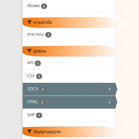
เปิดเผย
1
การเข้าถึง
สาธารณะ
1
รูปแบบ
API
1
CSV
1
DOCX
x
1
HTML
x
1
SHP
1
สัญญาอนุญาต