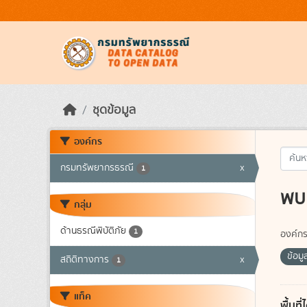
Skip to main content
ชุดข้อมูล
องค์กร
กรมทรัพยากรธรณี
x
1
พบ 
กลุ่ม
ด้านธรณีพิบัติภัย
1
องค์กร
ข้อมู
สถิติทางการ
x
1
แท็ค
พื้นท