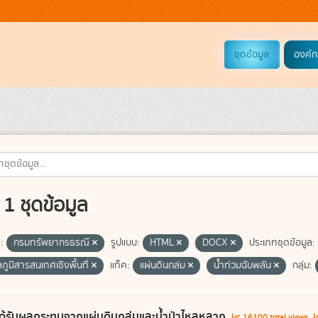
ชุดข้อมูล
องค์ก
1 ชุดข้อมูล
:
กรมทรัพยากรธรณี
รูปแบบ:
HTML
DOCX
ประเภทชุดข้อมูล:
ลภูมิสารสนเทศเชิงพื้นที่
แท็ค:
แผ่นดินถล่ม
น้ำท่วมฉับพลัน
กลุ่ม:
ี่ได้รับผลกระทบจากแผ่นดินถล่มและน้ำป่าไหลหลาก
16100 total views