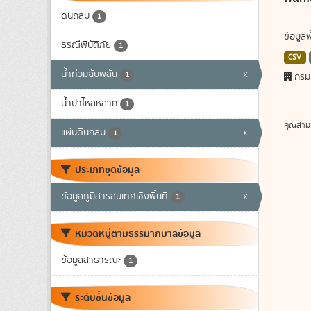
ดินถล่ม
1
ข้อมูล
ธรณีพิบัติภัย
1
CSV
น้ำท่วมฉับพลัน
x
1
กรม
น้ำป่าไหลหลาก
1
คุณสาม
แผ่นดินถล่ม
x
1
ประเภทชุดข้อมูล
ข้อมูลภูมิสารสนเทศเชิงพื้นที่
x
1
หมวดหมู่ตามธรรมาภิบาลข้อมูล
ข้อมูลสาธารณะ
1
ระดับชั้นข้อมูล