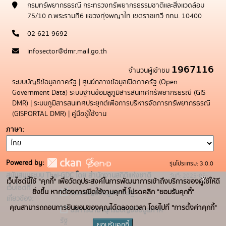
กรมทรัพยากรธรณี กระทรวงทรัพยากรธรรมชาติและสิ่งแวดล้อม
75/10 ถ.พระรามที่6 แขวงทุ่งพญาไท เขตราชเทวี กทม. 10400
02 621 9692
infosector@dmr.mail.go.th
1967116
จำนวนผู้เข้าชม
ระบบบัญชีข้อมูลภาครัฐ
|
ศูนย์กลางข้อมูลเปิดภาครัฐ (Open
Government Data)
ระบบฐานข้อมลูภูมิสารสนเทศทรัพยากรธรณี (GIS
DMR)
|
ระบบภูมิสารสนเทศประยุกต์เพื่อการบริหารจัดการทรัพยากรธรณี
(GISPORTAL DMR)
|
คู่มือผู้ใช้งาน
ภาษา
Powered by:
รุ่นโปรแกรม: 3.0.0
สนับสนุนระบบ Thai-GDC โดย สำนักงานสถิติแห่งชาติ
วันที่: 2025-05-
x
เว็บไซต์นี้ใช้ "คุกกี้" เพื่อวัตถุประสงค์ในการพัฒนาการเข้าถึงบริการของผู้ใช้ให้ดี
เว็บไซต์ที่
19
ยิ่งขึ้น หากต้องการเปิดใช้งานคุกกี้ โปรดคลิก "ยอมรับคุกกี้"
ระบบบัญชีข้อมูลภาครัฐ
เกี่ยวข้อง:
คุณสามารถถอนการยินยอมของคุณได้ตลอดเวลา โดยไปที่ "การตั้งค่าคุกกี้"
บริการนามานุกรมบัญชีข้อมูลภาค
รัฐ
ยอมรับคุกกี้