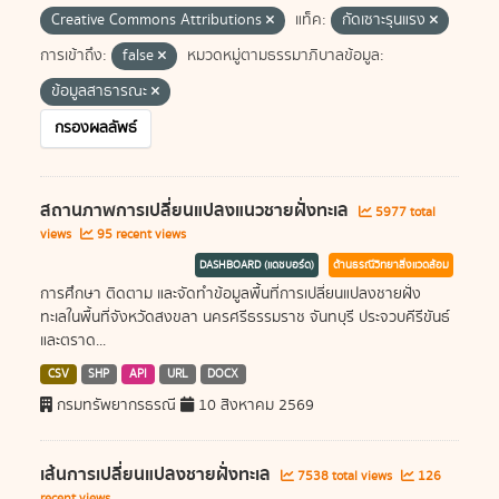
Creative Commons Attributions
แท็ค:
กัดเซาะรุนแรง
การเข้าถึง:
false
หมวดหมู่ตามธรรมาภิบาลข้อมูล:
ข้อมูลสาธารณะ
กรองผลลัพธ์
สถานภาพการเปลี่ยนแปลงแนวชายฝั่งทะเล
5977 total
views
95 recent views
DASHBOARD (แดชบอร์ด)
ด้านธรณีวิทยาสิ่งแวดล้อม
การศึกษา ติดตาม และจัดทำข้อมูลพื้นที่การเปลี่ยนแปลงชายฝั่ง
ทะเลในพื้นที่จังหวัดสงขลา นครศรีธรรมราช จันทบุรี ประจวบคีรีขันธ์
และตราด...
CSV
SHP
API
URL
DOCX
กรมทรัพยากรธรณี
10 สิงหาคม 2569
เส้นการเปลี่ยนแปลงชายฝั่งทะเล
7538 total views
126
recent views