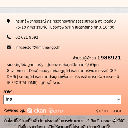
กรมทรัพยากรธรณี กระทรวงทรัพยากรธรรมชาติและสิ่งแวดล้อม
75/10 ถ.พระรามที่6 แขวงทุ่งพญาไท เขตราชเทวี กทม. 10400
02 621 9692
infosector@dmr.mail.go.th
1988921
จำนวนผู้เข้าชม
ระบบบัญชีข้อมูลภาครัฐ
|
ศูนย์กลางข้อมูลเปิดภาครัฐ (Open
Government Data)
ระบบฐานข้อมลูภูมิสารสนเทศทรัพยากรธรณี (GIS
DMR)
|
ระบบภูมิสารสนเทศประยุกต์เพื่อการบริหารจัดการทรัพยากรธรณี
(GISPORTAL DMR)
|
คู่มือผู้ใช้งาน
ภาษา
Powered by:
รุ่นโปรแกรม: 3.0.0
สนับสนุนระบบ Thai-GDC โดย สำนักงานสถิติแห่งชาติ
วันที่: 2025-05-
x
เว็บไซต์นี้ใช้ "คุกกี้" เพื่อวัตถุประสงค์ในการพัฒนาการเข้าถึงบริการของผู้ใช้ให้ดี
เว็บไซต์ที่
19
ยิ่งขึ้น หากต้องการเปิดใช้งานคุกกี้ โปรดคลิก "ยอมรับคุกกี้"
ระบบบัญชีข้อมูลภาครัฐ