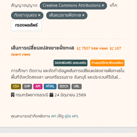
สัญญาอนุญาต:
Creative Commons Attributions
แท็ค:
กัดเซาะรุนแรง
เส้นแนวชายฝั่งทะเล
กรองผลลัพธ์
เส้นการเปลี่ยนแปลงชายฝั่งทะเล
7507 total views
107
recent views
DASHBOARD (แดชบอร์ด)
ด้านธรณีวิทยาสิ่งแวดล้อม
การศึกษา ติดตาม และจัดทำข้อมูลเส้นการเปลี่ยนแปลงชายฝั่งทะเลใน
พื้นที่จังหวัดสงขลา นครศรีธรรมราช จันทบุรี และประจวบคีรีขันธ์...
CSV
SHP
API
HTML
DOCX
URL
กรมทรัพยากรธรณี
24 มิถุนายน 2569
คุณสามารถเข้าถึงคลังทาง
API
(ให้ดู
คู่มือ API
).