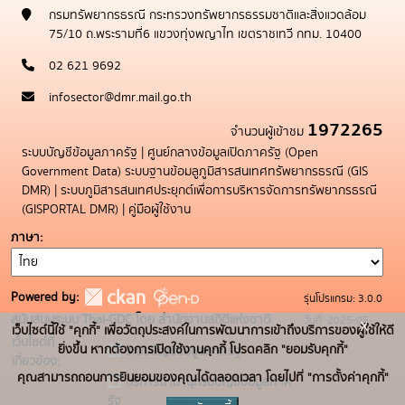
กรมทรัพยากรธรณี กระทรวงทรัพยากรธรรมชาติและสิ่งแวดล้อม
75/10 ถ.พระรามที่6 แขวงทุ่งพญาไท เขตราชเทวี กทม. 10400
02 621 9692
infosector@dmr.mail.go.th
1972265
จำนวนผู้เข้าชม
ระบบบัญชีข้อมูลภาครัฐ
|
ศูนย์กลางข้อมูลเปิดภาครัฐ (Open
Government Data)
ระบบฐานข้อมลูภูมิสารสนเทศทรัพยากรธรณี (GIS
DMR)
|
ระบบภูมิสารสนเทศประยุกต์เพื่อการบริหารจัดการทรัพยากรธรณี
(GISPORTAL DMR)
|
คู่มือผู้ใช้งาน
ภาษา
Powered by:
รุ่นโปรแกรม: 3.0.0
สนับสนุนระบบ Thai-GDC โดย สำนักงานสถิติแห่งชาติ
วันที่: 2025-05-
x
เว็บไซต์นี้ใช้ "คุกกี้" เพื่อวัตถุประสงค์ในการพัฒนาการเข้าถึงบริการของผู้ใช้ให้ดี
เว็บไซต์ที่
19
ยิ่งขึ้น หากต้องการเปิดใช้งานคุกกี้ โปรดคลิก "ยอมรับคุกกี้"
ระบบบัญชีข้อมูลภาครัฐ
เกี่ยวข้อง:
คุณสามารถถอนการยินยอมของคุณได้ตลอดเวลา โดยไปที่ "การตั้งค่าคุกกี้"
บริการนามานุกรมบัญชีข้อมูลภาค
รัฐ