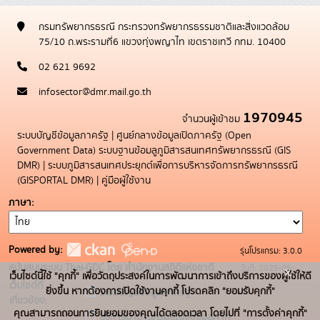
กรมทรัพยากรธรณี กระทรวงทรัพยากรธรรมชาติและสิ่งแวดล้อม
75/10 ถ.พระรามที่6 แขวงทุ่งพญาไท เขตราชเทวี กทม. 10400
02 621 9692
infosector@dmr.mail.go.th
1970945
จำนวนผู้เข้าชม
ระบบบัญชีข้อมูลภาครัฐ
|
ศูนย์กลางข้อมูลเปิดภาครัฐ (Open
Government Data)
ระบบฐานข้อมลูภูมิสารสนเทศทรัพยากรธรณี (GIS
DMR)
|
ระบบภูมิสารสนเทศประยุกต์เพื่อการบริหารจัดการทรัพยากรธรณี
(GISPORTAL DMR)
|
คู่มือผู้ใช้งาน
ภาษา
Powered by:
รุ่นโปรแกรม: 3.0.0
สนับสนุนระบบ Thai-GDC โดย สำนักงานสถิติแห่งชาติ
วันที่: 2025-05-
x
เว็บไซต์นี้ใช้ "คุกกี้" เพื่อวัตถุประสงค์ในการพัฒนาการเข้าถึงบริการของผู้ใช้ให้ดี
เว็บไซต์ที่
19
ยิ่งขึ้น หากต้องการเปิดใช้งานคุกกี้ โปรดคลิก "ยอมรับคุกกี้"
ระบบบัญชีข้อมูลภาครัฐ
เกี่ยวข้อง:
คุณสามารถถอนการยินยอมของคุณได้ตลอดเวลา โดยไปที่ "การตั้งค่าคุกกี้"
บริการนามานุกรมบัญชีข้อมูลภาค