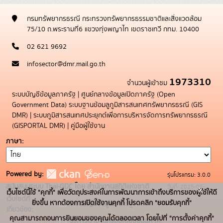
กรมทรัพยากรธรณี กระทรวงทรัพยากรธรรมชาติและสิ่งแวดล้อม
75/10 ถ.พระรามที่6 แขวงทุ่งพญาไท เขตราชเทวี กทม. 10400
02 621 9692
infosector@dmr.mail.go.th
1973310
จำนวนผู้เข้าชม
ระบบบัญชีข้อมูลภาครัฐ
|
ศูนย์กลางข้อมูลเปิดภาครัฐ (Open
Government Data)
ระบบฐานข้อมลูภูมิสารสนเทศทรัพยากรธรณี (GIS
DMR)
|
ระบบภูมิสารสนเทศประยุกต์เพื่อการบริหารจัดการทรัพยากรธรณี
(GISPORTAL DMR)
|
คู่มือผู้ใช้งาน
ภาษา
Powered by:
รุ่นโปรแกรม: 3.0.0
สนับสนุนระบบ Thai-GDC โดย สำนักงานสถิติแห่งชาติ
วันที่: 2025-05-
x
เว็บไซต์นี้ใช้ "คุกกี้" เพื่อวัตถุประสงค์ในการพัฒนาการเข้าถึงบริการของผู้ใช้ให้ดี
เว็บไซต์ที่
19
ยิ่งขึ้น หากต้องการเปิดใช้งานคุกกี้ โปรดคลิก "ยอมรับคุกกี้"
ระบบบัญชีข้อมูลภาครัฐ
เกี่ยวข้อง:
คุณสามารถถอนการยินยอมของคุณได้ตลอดเวลา โดยไปที่ "การตั้งค่าคุกกี้"
บริการนามานุกรมบัญชีข้อมูลภาค