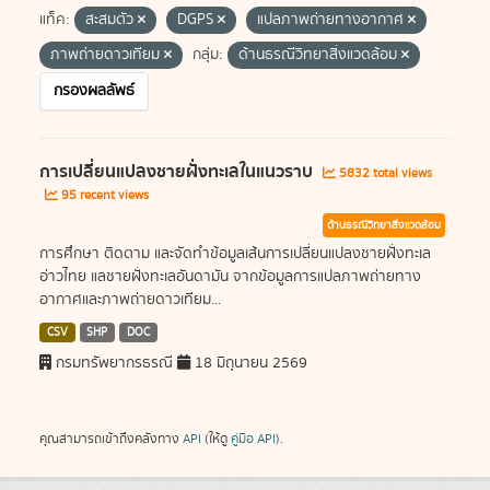
แท็ค:
สะสมตัว
DGPS
แปลภาพถ่ายทางอากาศ
ภาพถ่ายดาวเทียม
กลุ่ม:
ด้านธรณีวิทยาสิ่งแวดล้อม
กรองผลลัพธ์
การเปลี่ยนแปลงชายฝั่งทะเลในแนวราบ
5832 total views
95 recent views
ด้านธรณีวิทยาสิ่งแวดล้อม
การศึกษา ติดตาม และจัดทำข้อมูลเส้นการเปลี่ยนแปลงชายฝั่งทะเล
อ่าวไทย แลชายฝั่งทะเลอันดามัน จากข้อมูลการแปลภาพถ่ายทาง
อากาศและภาพถ่ายดาวเทียม...
CSV
SHP
DOC
กรมทรัพยากรธรณี
18 มิถุนายน 2569
คุณสามารถเข้าถึงคลังทาง
API
(ให้ดู
คู่มือ API
).