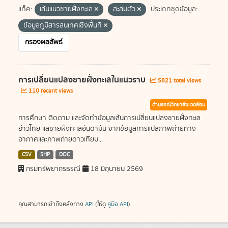
แท็ค:
เส้นแนวชายฝั่งทะเล
สะสมตัว
ประเภทชุดข้อมูล:
ข้อมูลภูมิสารสนเทศเชิงพื้นที่
กรองผลลัพธ์
การเปลี่ยนแปลงชายฝั่งทะเลในแนวราบ
5821 total views
110 recent views
ด้านธรณีวิทยาสิ่งแวดล้อม
การศึกษา ติดตาม และจัดทำข้อมูลเส้นการเปลี่ยนแปลงชายฝั่งทะเล
อ่าวไทย แลชายฝั่งทะเลอันดามัน จากข้อมูลการแปลภาพถ่ายทาง
อากาศและภาพถ่ายดาวเทียม...
CSV
SHP
DOC
กรมทรัพยากรธรณี
18 มิถุนายน 2569
คุณสามารถเข้าถึงคลังทาง
API
(ให้ดู
คู่มือ API
).