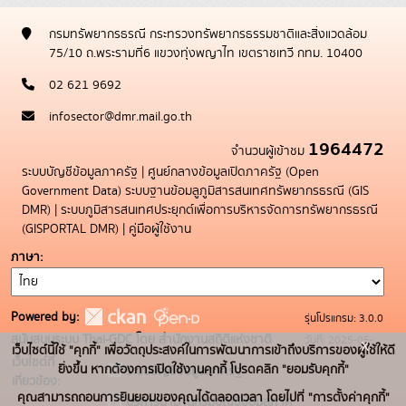
กรมทรัพยากรธรณี กระทรวงทรัพยากรธรรมชาติและสิ่งแวดล้อม
75/10 ถ.พระรามที่6 แขวงทุ่งพญาไท เขตราชเทวี กทม. 10400
02 621 9692
infosector@dmr.mail.go.th
1964472
จำนวนผู้เข้าชม
ระบบบัญชีข้อมูลภาครัฐ
|
ศูนย์กลางข้อมูลเปิดภาครัฐ (Open
Government Data)
ระบบฐานข้อมลูภูมิสารสนเทศทรัพยากรธรณี (GIS
DMR)
|
ระบบภูมิสารสนเทศประยุกต์เพื่อการบริหารจัดการทรัพยากรธรณี
(GISPORTAL DMR)
|
คู่มือผู้ใช้งาน
ภาษา
Powered by:
รุ่นโปรแกรม: 3.0.0
สนับสนุนระบบ Thai-GDC โดย สำนักงานสถิติแห่งชาติ
วันที่: 2025-05-
x
เว็บไซต์นี้ใช้ "คุกกี้" เพื่อวัตถุประสงค์ในการพัฒนาการเข้าถึงบริการของผู้ใช้ให้ดี
เว็บไซต์ที่
19
ยิ่งขึ้น หากต้องการเปิดใช้งานคุกกี้ โปรดคลิก "ยอมรับคุกกี้"
ระบบบัญชีข้อมูลภาครัฐ
เกี่ยวข้อง:
คุณสามารถถอนการยินยอมของคุณได้ตลอดเวลา โดยไปที่ "การตั้งค่าคุกกี้"
บริการนามานุกรมบัญชีข้อมูลภาค