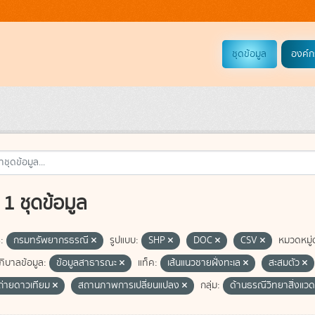
ชุดข้อมูล
องค์ก
1 ชุดข้อมูล
:
กรมทรัพยากรธรณี
รูปแบบ:
SHP
DOC
CSV
หมวดหมู่
ิบาลข้อมูล:
ข้อมูลสาธารณะ
แท็ค:
เส้นแนวชายฝั่งทะเล
สะสมตัว
่ายดาวเทียม
สถานภาพการเปลี่ยนแปลง
กลุ่ม:
ด้านธรณีวิทยาสิ่งแว