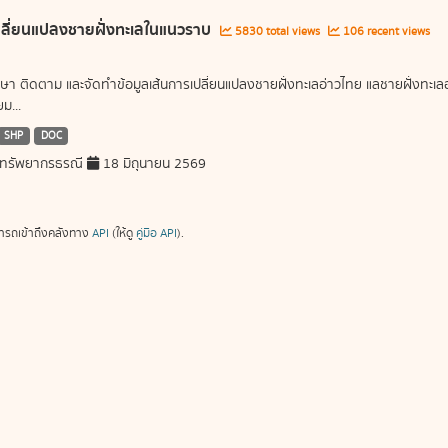
ลี่ยนแปลงชายฝั่งทะเลในแนวราบ
5830 total views
106 recent views
ษา ติดตาม และจัดทำข้อมูลเส้นการเปลี่ยนแปลงชายฝั่งทะเลอ่าวไทย แลชายฝั่งท
ม...
SHP
DOC
ทรัพยากรธรณี
18 มิถุนายน 2569
ารถเข้าถึงคลังทาง
API
(ให้ดู
คู่มือ API
).