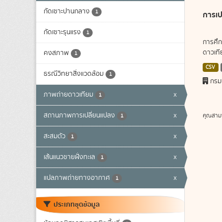
กัดเซาะปานกลาง
1
การเป
กัดเซาะรุนแรง
1
การศึก
ดาวเทีย
คงสภาพ
1
CSV
ธรณีวิทยาสิ่งแวดล้อม
1
กรม
ภาพถ่ายดาวเทียม
x
1
สถานภาพการเปลี่ยนแปลง
x
คุณสาม
1
สะสมตัว
x
1
เส้นแนวชายฝั่งทะเล
x
1
แปลภาพถ่ายทางอากาศ
x
1
ประเภทชุดข้อมูล