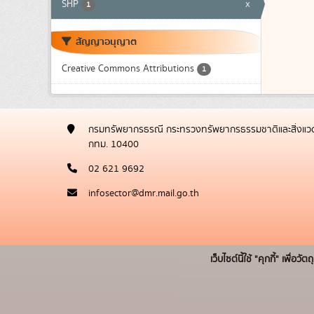
SHP
x
1
สัญญาอนุญาต
Creative Commons Attributions
1
กรมทรัพยากรธรณี กระทรวงทรัพยากรธรรมชาติและสิ่งแวด
กทม. 10400
02 621 9692
infosector@dmr.mail.go.th
เว็บไซต์นี้ใช้ "คุกกี้" เพื