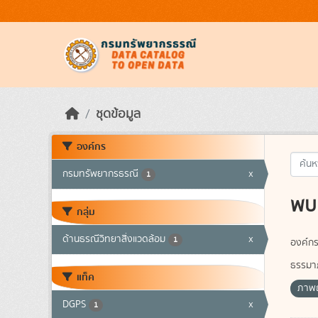
Skip to main content
ชุดข้อมูล
องค์กร
กรมทรัพยากรธรณี
x
1
พบ 
กลุ่ม
ด้านธรณีวิทยาสิ่งแวดล้อม
x
1
องค์กร
ธรรมาภ
แท็ค
ภาพถ
DGPS
x
1