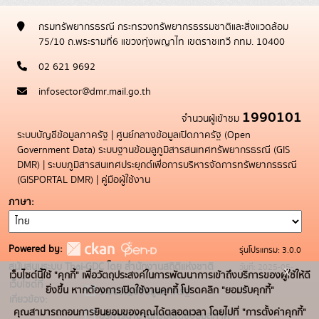
กรมทรัพยากรธรณี กระทรวงทรัพยากรธรรมชาติและสิ่งแวดล้อม
75/10 ถ.พระรามที่6 แขวงทุ่งพญาไท เขตราชเทวี กทม. 10400
02 621 9692
infosector@dmr.mail.go.th
1990101
จำนวนผู้เข้าชม
ระบบบัญชีข้อมูลภาครัฐ
|
ศูนย์กลางข้อมูลเปิดภาครัฐ (Open
Government Data)
ระบบฐานข้อมลูภูมิสารสนเทศทรัพยากรธรณี (GIS
DMR)
|
ระบบภูมิสารสนเทศประยุกต์เพื่อการบริหารจัดการทรัพยากรธรณี
(GISPORTAL DMR)
|
คู่มือผู้ใช้งาน
ภาษา
Powered by:
รุ่นโปรแกรม: 3.0.0
สนับสนุนระบบ Thai-GDC โดย สำนักงานสถิติแห่งชาติ
วันที่: 2025-05-
x
เว็บไซต์นี้ใช้ "คุกกี้" เพื่อวัตถุประสงค์ในการพัฒนาการเข้าถึงบริการของผู้ใช้ให้ดี
เว็บไซต์ที่
19
ยิ่งขึ้น หากต้องการเปิดใช้งานคุกกี้ โปรดคลิก "ยอมรับคุกกี้"
ระบบบัญชีข้อมูลภาครัฐ
เกี่ยวข้อง:
คุณสามารถถอนการยินยอมของคุณได้ตลอดเวลา โดยไปที่ "การตั้งค่าคุกกี้"
บริการนามานุกรมบัญชีข้อมูลภาค