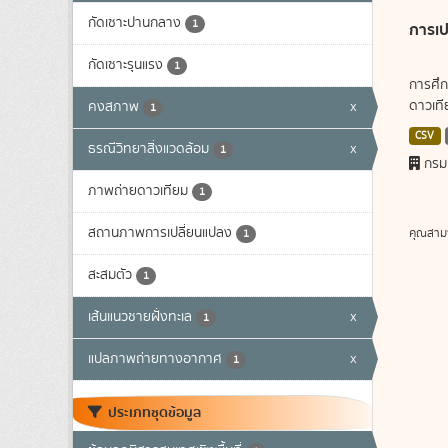
กัดเซาะปานกลาง
1
การเป
กัดเซาะรุนแรง
1
การศึก
ดาวเทีย
คงสภาพ
x
1
CSV
ธรณีวิทยาสิ่งแวดล้อม
x
1
กรม
ภาพถ่ายดาวเทียม
1
สถานภาพการเปลี่ยนแปลง
คุณสาม
1
สะสมตัว
1
เส้นแนวชายฝั่งทะเล
x
1
แปลภาพถ่ายทางอากาศ
x
1
ประเภทชุดข้อมูล