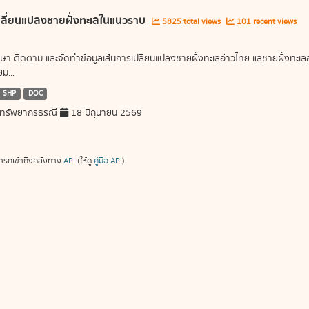
ลี่ยนแปลงชายฝั่งทะเลในแนวราบ
5825 total views
101 recent views
ษา ติดตาม และจัดทำข้อมูลเส้นการเปลี่ยนแปลงชายฝั่งทะเลอ่าวไทย แลชายฝั่งท
ม...
SHP
DOC
ทรัพยากรธรณี
18 มิถุนายน 2569
ารถเข้าถึงคลังทาง
API
(ให้ดู
คู่มือ API
).