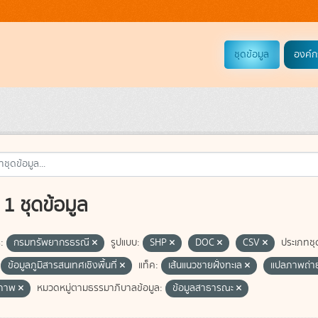
ชุดข้อมูล
องค์ก
1 ชุดข้อมูล
:
กรมทรัพยากรธรณี
รูปแบบ:
SHP
DOC
CSV
ประเภทชุ
ข้อมูลภูมิสารสนเทศเชิงพื้นที่
แท็ค:
เส้นแนวชายฝั่งทะเล
แปลภาพถ่
ภาพ
หมวดหมู่ตามธรรมาภิบาลข้อมูล:
ข้อมูลสาธารณะ