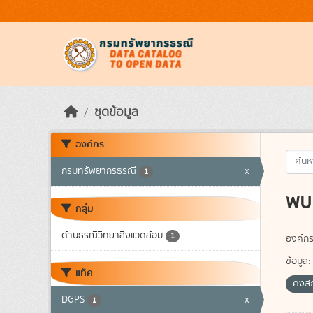
Skip to main content
ชุดข้อมูล
องค์กร
กรมทรัพยากรธรณี
x
1
พบ 
กลุ่ม
ด้านธรณีวิทยาสิ่งแวดล้อม
1
องค์กร
ข้อมูล:
แท็ค
คงส
DGPS
x
1