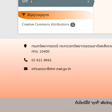
SHP
x
1
สัญญาอนุญาต
Creative Commons Attributions
1
กรมทรัพยากรธรณี กระทรวงทรัพยากรธรรมชาติและสิ่งแวด
กทม. 10400
02 621 9692
infosector@dmr.mail.go.th
เว็บไซต์นี้ใช้ "คุกกี้" เพื