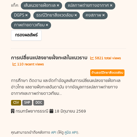
แท็ค:
เส้นแนวชายฝั่งทะเล
แปลภาพถ่ายทางอากาศ
DGPS
ธรณีวิทยาสิ่งแวดล้อม
คงสภาพ
ภาพถ่ายดาวเทียม
กรองผลลัพธ์
การเปลี่ยนแปลงชายฝั่งทะเลในแนวราบ
5821 total views
110 recent views
ด้านธรณีวิทยาสิ่งแวดล้อม
การศึกษา ติดตาม และจัดทำข้อมูลเส้นการเปลี่ยนแปลงชายฝั่งทะเล
อ่าวไทย แลชายฝั่งทะเลอันดามัน จากข้อมูลการแปลภาพถ่ายทาง
อากาศและภาพถ่ายดาวเทียม...
CSV
SHP
DOC
กรมทรัพยากรธรณี
18 มิถุนายน 2569
คุณสามารถเข้าถึงคลังทาง
API
(ให้ดู
คู่มือ API
).