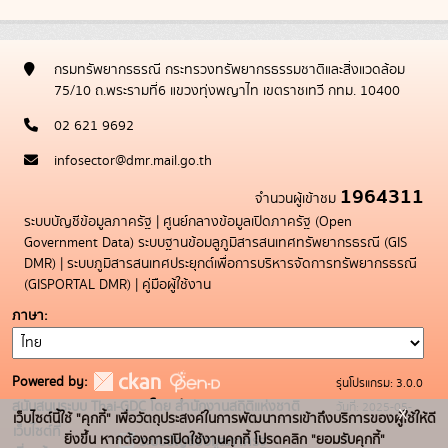
กรมทรัพยากรธรณี กระทรวงทรัพยากรธรรมชาติและสิ่งแวดล้อม
75/10 ถ.พระรามที่6 แขวงทุ่งพญาไท เขตราชเทวี กทม. 10400
02 621 9692
infosector@dmr.mail.go.th
1964311
จำนวนผู้เข้าชม
ระบบบัญชีข้อมูลภาครัฐ
|
ศูนย์กลางข้อมูลเปิดภาครัฐ (Open
Government Data)
ระบบฐานข้อมลูภูมิสารสนเทศทรัพยากรธรณี (GIS
DMR)
|
ระบบภูมิสารสนเทศประยุกต์เพื่อการบริหารจัดการทรัพยากรธรณี
(GISPORTAL DMR)
|
คู่มือผู้ใช้งาน
ภาษา
Powered by:
รุ่นโปรแกรม: 3.0.0
สนับสนุนระบบ Thai-GDC โดย สำนักงานสถิติแห่งชาติ
วันที่: 2025-05-
x
เว็บไซต์นี้ใช้ "คุกกี้" เพื่อวัตถุประสงค์ในการพัฒนาการเข้าถึงบริการของผู้ใช้ให้ดี
เว็บไซต์ที่
19
ยิ่งขึ้น หากต้องการเปิดใช้งานคุกกี้ โปรดคลิก "ยอมรับคุกกี้"
ระบบบัญชีข้อมูลภาครัฐ