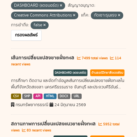
DASHBOARD (แดชบอร์ด)
สัญญาอนุญาต:
Creative Commons Attributions
แท็ค:
กัดเซาะรุนแรง
การเข้าถึง:
false
กรองผลลัพธ์
เส้นการเปลี่ยนแปลงชายฝั่งทะเล
7499 total views
114
recent views
DASHBOARD (แดชบอร์ด)
ด้านธรณีวิทยาสิ่งแวดล้อม
การศึกษา ติดตาม และจัดทำข้อมูลเส้นการเปลี่ยนแปลงชายฝั่งทะเลใน
พื้นที่จังหวัดสงขลา นครศรีธรรมราช จันทบุรี และประจวบคีรีขันธ์...
CSV
SHP
API
HTML
DOCX
URL
กรมทรัพยากรธรณี
24 มิถุนายน 2569
สถานภาพการเปลี่ยนแปลงแนวชายฝั่งทะเล
5952 total
views
83 recent views