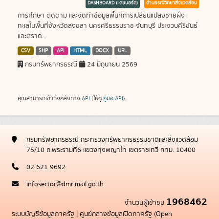
DASHBOARD (แดชบอร์ด)
ด้านธรณีวิทยาสิ่งแวดล้อม
การศึกษา ติดตาม และจัดทำข้อมูลพื้นที่การเปลี่ยนแปลงชายฝั่ง
ทะเลในพื้นที่จังหวัดสงขลา นครศรีธรรมราช จันทบุรี ประจวบคีรีขันธ์
และตราด...
CSV
SHP
API
HTML
DOCX
URL
กรมทรัพยากรธรณี
24 มิถุนายน 2569
คุณสามารถเข้าถึงคลังทาง
API
(ให้ดู
คู่มือ API
).
กรมทรัพยากรธรณี กระทรวงทรัพยากรธรรมชาติและสิ่งแวดล้อม
75/10 ถ.พระรามที่6 แขวงทุ่งพญาไท เขตราชเทวี กทม. 10400
02 621 9692
infosector@dmr.mail.go.th
1968462
จำนวนผู้เข้าชม
ระบบบัญชีข้อมูลภาครัฐ
|
ศูนย์กลางข้อมูลเปิดภาครัฐ (Open