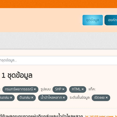
ชุดข้อมูล
องค์ก
1 ชุดข้อมูล
:
กรมทรัพยากรธรณี
รูปแบบ:
SHP
HTML
แท็ค:
ดินถล่ม
ดินถล่ม
น้ำป่าไหลหลาก
ระดับชั้นข้อมูล:
เปิดเผย
ี่ได้รับผลกระทบจากแผ่นดินถล่มและน้ำป่าไหลหลาก
16103 total views