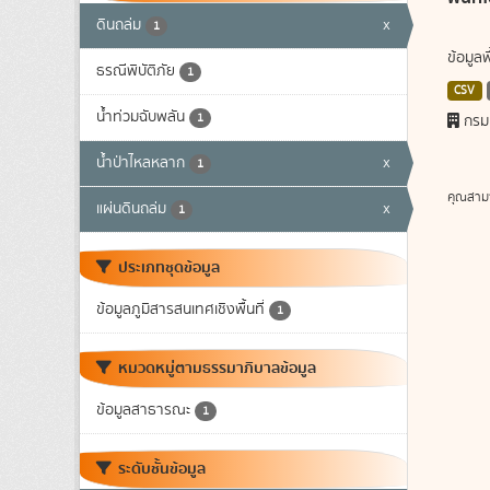
ดินถล่ม
x
1
ข้อมูล
ธรณีพิบัติภัย
1
CSV
น้ำท่วมฉับพลัน
1
กรม
น้ำป่าไหลหลาก
x
1
คุณสาม
แผ่นดินถล่ม
x
1
ประเภทชุดข้อมูล
ข้อมูลภูมิสารสนเทศเชิงพื้นที่
1
หมวดหมู่ตามธรรมาภิบาลข้อมูล
ข้อมูลสาธารณะ
1
ระดับชั้นข้อมูล