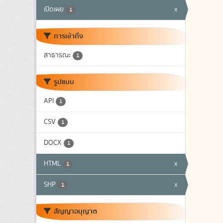
เปิดเผย
x
1
การเข้าถึง
สาธารณะ
1
รูปแบบ
API
1
CSV
1
DOCX
1
HTML
x
1
SHP
x
1
สัญญาอนุญาต