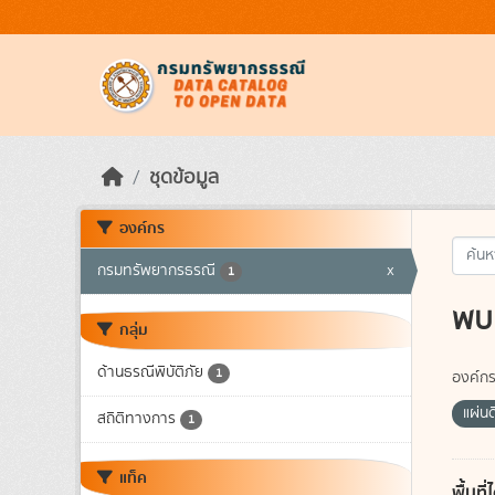
Skip to main content
ชุดข้อมูล
องค์กร
กรมทรัพยากรธรณี
x
1
พบ 
กลุ่ม
ด้านธรณีพิบัติภัย
1
องค์กร
แผ่น
สถิติทางการ
1
แท็ค
พื้นท