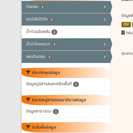
ดินถล่ม
x
1
ข้อมูล
ธรณีพิบัติภัย
x
1
CSV
น้ำท่วมฉับพลัน
1
กรม
น้ำป่าไหลหลาก
x
1
คุณสาม
แผ่นดินถล่ม
x
1
ประเภทชุดข้อมูล
ข้อมูลภูมิสารสนเทศเชิงพื้นที่
1
หมวดหมู่ตามธรรมาภิบาลข้อมูล
ข้อมูลสาธารณะ
1
ระดับชั้นข้อมูล