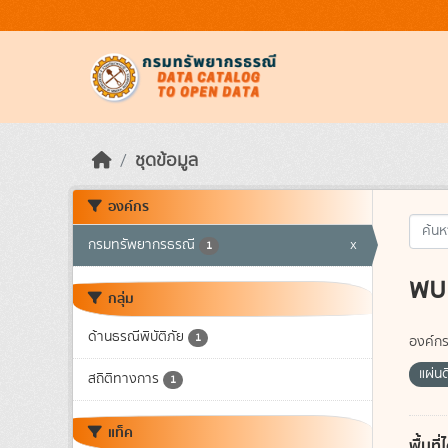
Skip to main content
ชุดข้อมูล
องค์กร
กรมทรัพยากรธรณี
x
1
พบ 
กลุ่ม
ด้านธรณีพิบัติภัย
1
องค์กร
แผ่น
สถิติทางการ
1
แท็ค
พื้นท