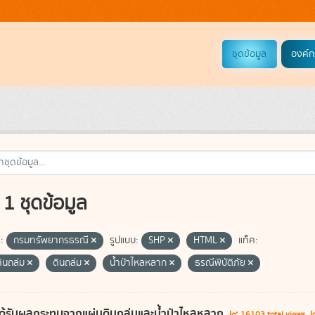
ชุดข้อมูล
องค์ก
1 ชุดข้อมูล
:
กรมทรัพยากรธรณี
รูปแบบ:
SHP
HTML
แท็ค:
ดินถล่ม
ดินถล่ม
น้ำป่าไหลหลาก
ธรณีพิบัติภัย
ี่ได้รับผลกระทบจากแผ่นดินถล่มและน้ำป่าไหลหลาก
16103 total views