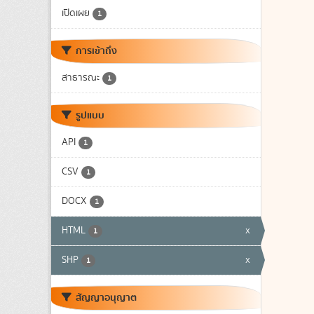
เปิดเผย
1
การเข้าถึง
สาธารณะ
1
รูปแบบ
API
1
CSV
1
DOCX
1
HTML
x
1
SHP
x
1
สัญญาอนุญาต