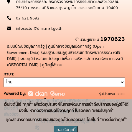
กรมทรัพยากรธรณี กระทรวงทรัพยากรธรรมชาติและสิ่งแวดล้อม
75/10 ถ.พระรามที่6 แขวงทุ่งพญาไท เขตราชเทวี กทม. 10400
02 621 9692
infosector@dmr.mail.go.th
1970623
จำนวนผู้เข้าชม
ระบบบัญชีข้อมูลภาครัฐ
|
ศูนย์กลางข้อมูลเปิดภาครัฐ (Open
Government Data)
ระบบฐานข้อมลูภูมิสารสนเทศทรัพยากรธรณี (GIS
DMR)
|
ระบบภูมิสารสนเทศประยุกต์เพื่อการบริหารจัดการทรัพยากรธรณี
(GISPORTAL DMR)
|
คู่มือผู้ใช้งาน
ภาษา
Powered by:
รุ่นโปรแกรม: 3.0.0
สนับสนุนระบบ Thai-GDC โดย สำนักงานสถิติแห่งชาติ
วันที่: 2025-05-
x
เว็บไซต์นี้ใช้ "คุกกี้" เพื่อวัตถุประสงค์ในการพัฒนาการเข้าถึงบริการของผู้ใช้ให้ดี
เว็บไซต์ที่
19
ยิ่งขึ้น หากต้องการเปิดใช้งานคุกกี้ โปรดคลิก "ยอมรับคุกกี้"
ระบบบัญชีข้อมูลภาครัฐ
เกี่ยวข้อง:
คุณสามารถถอนการยินยอมของคุณได้ตลอดเวลา โดยไปที่ "การตั้งค่าคุกกี้"
บริการนามานุกรมบัญชีข้อมูลภาค
รัฐ
ยอมรับคุกกี้