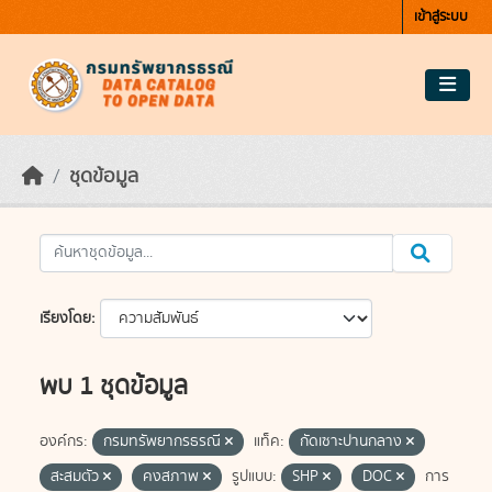
Skip to main content
เข้าสู่ระบบ
ชุดข้อมูล
เรียงโดย
พบ 1 ชุดข้อมูล
องค์กร:
กรมทรัพยากรธรณี
แท็ค:
กัดเซาะปานกลาง
สะสมตัว
คงสภาพ
รูปแบบ:
SHP
DOC
การ