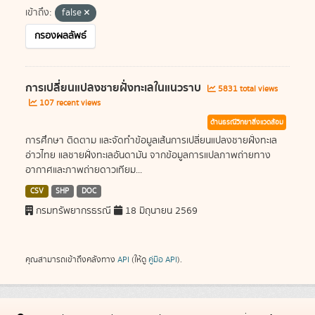
เข้าถึง:
false
กรองผลลัพธ์
การเปลี่ยนแปลงชายฝั่งทะเลในแนวราบ
5831 total views
107 recent views
ด้านธรณีวิทยาสิ่งแวดล้อม
การศึกษา ติดตาม และจัดทำข้อมูลเส้นการเปลี่ยนแปลงชายฝั่งทะเล
อ่าวไทย แลชายฝั่งทะเลอันดามัน จากข้อมูลการแปลภาพถ่ายทาง
อากาศและภาพถ่ายดาวเทียม...
CSV
SHP
DOC
กรมทรัพยากรธรณี
18 มิถุนายน 2569
คุณสามารถเข้าถึงคลังทาง
API
(ให้ดู
คู่มือ API
).