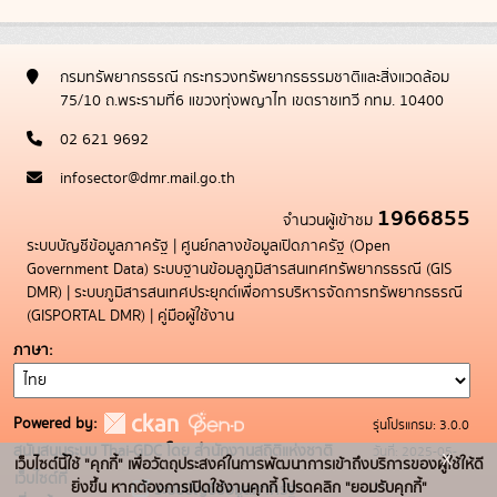
กรมทรัพยากรธรณี กระทรวงทรัพยากรธรรมชาติและสิ่งแวดล้อม
75/10 ถ.พระรามที่6 แขวงทุ่งพญาไท เขตราชเทวี กทม. 10400
02 621 9692
infosector@dmr.mail.go.th
1966855
จำนวนผู้เข้าชม
ระบบบัญชีข้อมูลภาครัฐ
|
ศูนย์กลางข้อมูลเปิดภาครัฐ (Open
Government Data)
ระบบฐานข้อมลูภูมิสารสนเทศทรัพยากรธรณี (GIS
DMR)
|
ระบบภูมิสารสนเทศประยุกต์เพื่อการบริหารจัดการทรัพยากรธรณี
(GISPORTAL DMR)
|
คู่มือผู้ใช้งาน
ภาษา
Powered by:
รุ่นโปรแกรม: 3.0.0
สนับสนุนระบบ Thai-GDC โดย สำนักงานสถิติแห่งชาติ
วันที่: 2025-05-
x
เว็บไซต์นี้ใช้ "คุกกี้" เพื่อวัตถุประสงค์ในการพัฒนาการเข้าถึงบริการของผู้ใช้ให้ดี
เว็บไซต์ที่
19
ยิ่งขึ้น หากต้องการเปิดใช้งานคุกกี้ โปรดคลิก "ยอมรับคุกกี้"
ระบบบัญชีข้อมูลภาครัฐ