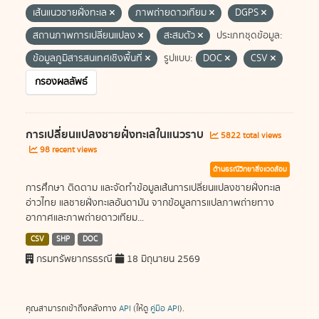
เส้นแนวชายฝั่งทะเล
ภาพถ่ายดาวเทียม
DGPS
สถานภาพการเปลี่ยนแปลง
สะสมตัว
ประเภทชุดข้อมูล:
ข้อมูลภูมิสารสนเทศเชิงพื้นที่
รูปแบบ:
DOC
CSV
กรองผลลัพธ์
การเปลี่ยนแปลงชายฝั่งทะเลในแนวราบ
5822 total views
98 recent views
ด้านธรณีวิทยาสิ่งแวดล้อม
การศึกษา ติดตาม และจัดทำข้อมูลเส้นการเปลี่ยนแปลงชายฝั่งทะเล
อ่าวไทย แลชายฝั่งทะเลอันดามัน จากข้อมูลการแปลภาพถ่ายทาง
อากาศและภาพถ่ายดาวเทียม...
CSV
SHP
DOC
กรมทรัพยากรธรณี
18 มิถุนายน 2569
คุณสามารถเข้าถึงคลังทาง
API
(ให้ดู
คู่มือ API
).