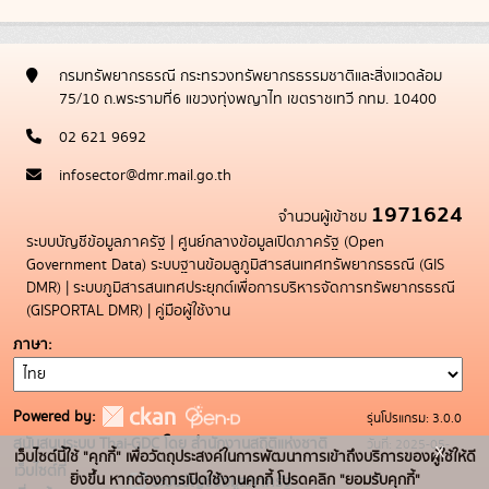
กรมทรัพยากรธรณี กระทรวงทรัพยากรธรรมชาติและสิ่งแวดล้อม
75/10 ถ.พระรามที่6 แขวงทุ่งพญาไท เขตราชเทวี กทม. 10400
02 621 9692
infosector@dmr.mail.go.th
1971624
จำนวนผู้เข้าชม
ระบบบัญชีข้อมูลภาครัฐ
|
ศูนย์กลางข้อมูลเปิดภาครัฐ (Open
Government Data)
ระบบฐานข้อมลูภูมิสารสนเทศทรัพยากรธรณี (GIS
DMR)
|
ระบบภูมิสารสนเทศประยุกต์เพื่อการบริหารจัดการทรัพยากรธรณี
(GISPORTAL DMR)
|
คู่มือผู้ใช้งาน
ภาษา
Powered by:
รุ่นโปรแกรม: 3.0.0
สนับสนุนระบบ Thai-GDC โดย สำนักงานสถิติแห่งชาติ
วันที่: 2025-05-
x
เว็บไซต์นี้ใช้ "คุกกี้" เพื่อวัตถุประสงค์ในการพัฒนาการเข้าถึงบริการของผู้ใช้ให้ดี
เว็บไซต์ที่
19
ยิ่งขึ้น หากต้องการเปิดใช้งานคุกกี้ โปรดคลิก "ยอมรับคุกกี้"
ระบบบัญชีข้อมูลภาครัฐ