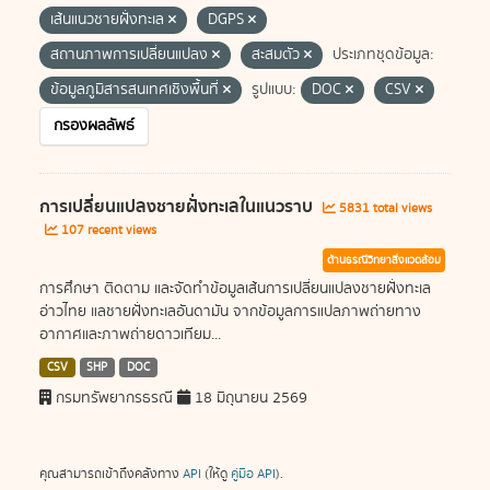
เส้นแนวชายฝั่งทะเล
DGPS
สถานภาพการเปลี่ยนแปลง
สะสมตัว
ประเภทชุดข้อมูล:
ข้อมูลภูมิสารสนเทศเชิงพื้นที่
รูปแบบ:
DOC
CSV
กรองผลลัพธ์
การเปลี่ยนแปลงชายฝั่งทะเลในแนวราบ
5831 total views
107 recent views
ด้านธรณีวิทยาสิ่งแวดล้อม
การศึกษา ติดตาม และจัดทำข้อมูลเส้นการเปลี่ยนแปลงชายฝั่งทะเล
อ่าวไทย แลชายฝั่งทะเลอันดามัน จากข้อมูลการแปลภาพถ่ายทาง
อากาศและภาพถ่ายดาวเทียม...
CSV
SHP
DOC
กรมทรัพยากรธรณี
18 มิถุนายน 2569
คุณสามารถเข้าถึงคลังทาง
API
(ให้ดู
คู่มือ API
).