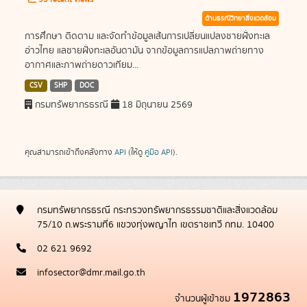
ด้านธรณีวิทยาสิ่งแวดล้อม
การศึกษา ติดตาม และจัดทำข้อมูลเส้นการเปลี่ยนแปลงชายฝั่งทะเล
อ่าวไทย แลชายฝั่งทะเลอันดามัน จากข้อมูลการแปลภาพถ่ายทาง
อากาศและภาพถ่ายดาวเทียม...
CSV
SHP
DOC
กรมทรัพยากรธรณี
18 มิถุนายน 2569
คุณสามารถเข้าถึงคลังทาง
API
(ให้ดู
คู่มือ API
).
กรมทรัพยากรธรณี กระทรวงทรัพยากรธรรมชาติและสิ่งแวดล้อม
75/10 ถ.พระรามที่6 แขวงทุ่งพญาไท เขตราชเทวี กทม. 10400
02 621 9692
infosector@dmr.mail.go.th
1972863
จำนวนผู้เข้าชม