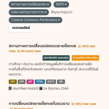
สถานภาพการเปลี่ยนแปลง
DGPS
แปลภาพถ่ายทางอากาศ
สัญญาอนุญาต:
Creative Commons Attributions
กรองผลลัพธ์
สถานภาพการเปลี่ยนแปลงแนวชายฝั่งทะเล
5955 total
views
80 recent views
DASHBOARD (แดชบอร์ด)
ด้านธรณีวิทยาสิ่งแวดล้อม
การศึกษา ติดตาม และจัดทำข้อมูลพื้นที่การเปลี่ยนแปลงชายฝั่ง
ทะเลในพื้นที่จังหวัดสงขลา นครศรีธรรมราช จันทบุรี ประจวบคีรีขันธ์
และตราด...
CSV
SHP
API
HTML
DOCX
URL
กรมทรัพยากรธรณี
24 มิถุนายน 2569
การเปลี่ยนแปลงชายฝั่งทะเลในแนวราบ
5832 total views
95 recent views