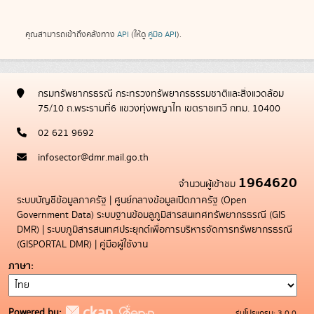
คุณสามารถเข้าถึงคลังทาง
API
(ให้ดู
คู่มือ API
).
กรมทรัพยากรธรณี กระทรวงทรัพยากรธรรมชาติและสิ่งแวดล้อม
75/10 ถ.พระรามที่6 แขวงทุ่งพญาไท เขตราชเทวี กทม. 10400
02 621 9692
infosector@dmr.mail.go.th
1964620
จำนวนผู้เข้าชม
ระบบบัญชีข้อมูลภาครัฐ
|
ศูนย์กลางข้อมูลเปิดภาครัฐ (Open
Government Data)
ระบบฐานข้อมลูภูมิสารสนเทศทรัพยากรธรณี (GIS
DMR)
|
ระบบภูมิสารสนเทศประยุกต์เพื่อการบริหารจัดการทรัพยากรธรณี
(GISPORTAL DMR)
|
คู่มือผู้ใช้งาน
ภาษา
Powered by:
รุ่นโปรแกรม: 3.0.0