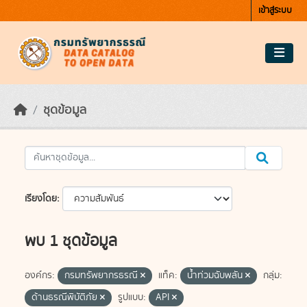
Skip to main content
เข้าสู่ระบบ
ชุดข้อมูล
เรียงโดย
พบ 1 ชุดข้อมูล
องค์กร:
กรมทรัพยากรธรณี
แท็ค:
น้ำท่วมฉับพลัน
กลุ่ม:
ด้านธรณีพิบัติภัย
รูปแบบ:
API