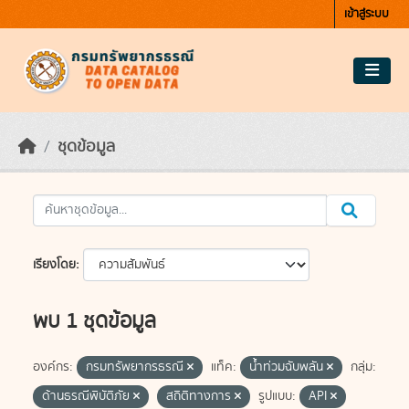
Skip to main content
เข้าสู่ระบบ
ชุดข้อมูล
เรียงโดย
พบ 1 ชุดข้อมูล
องค์กร:
กรมทรัพยากรธรณี
แท็ค:
น้ำท่วมฉับพลัน
กลุ่ม:
ด้านธรณีพิบัติภัย
สถิติทางการ
รูปแบบ:
API