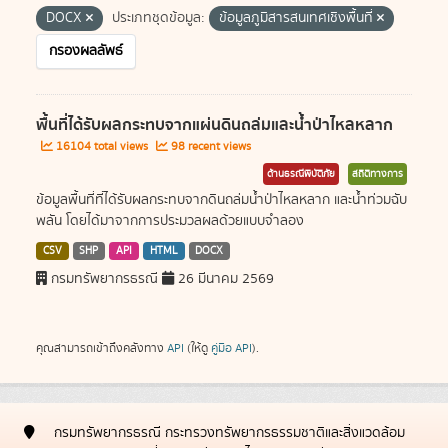
DOCX
ประเภทชุดข้อมูล:
ข้อมูลภูมิสารสนเทศเชิงพื้นที่
กรองผลลัพธ์
พื้นที่ได้รับผลกระทบจากแผ่นดินถล่มและน้ำป่าไหลหลาก
16104 total views
98 recent views
ด้านธรณีพิบัติภัย
สถิติทางการ
ข้อมูลพื้นที่ที่ได้รับผลกระทบจากดินถล่มน้ำป่าไหลหลาก และน้ำท่วมฉับ
พลัน โดยได้มาจากการประมวลผลด้วยแบบจำลอง
CSV
SHP
API
HTML
DOCX
กรมทรัพยากรธรณี
26 มีนาคม 2569
คุณสามารถเข้าถึงคลังทาง
API
(ให้ดู
คู่มือ API
).
กรมทรัพยากรธรณี กระทรวงทรัพยากรธรรมชาติและสิ่งแวดล้อม