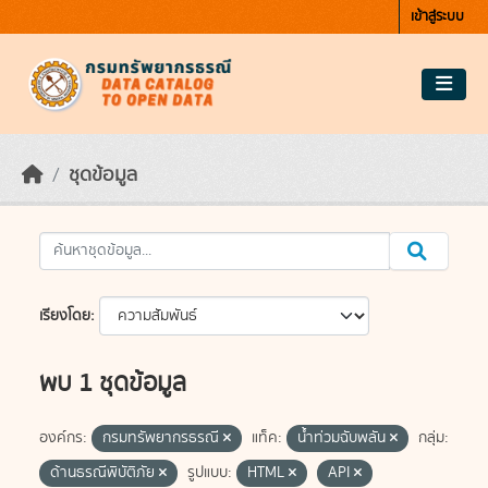
Skip to main content
เข้าสู่ระบบ
ชุดข้อมูล
เรียงโดย
พบ 1 ชุดข้อมูล
องค์กร:
กรมทรัพยากรธรณี
แท็ค:
น้ำท่วมฉับพลัน
กลุ่ม:
ด้านธรณีพิบัติภัย
รูปแบบ:
HTML
API