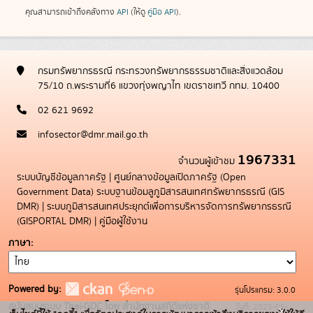
คุณสามารถเข้าถึงคลังทาง
API
(ให้ดู
คู่มือ API
).
กรมทรัพยากรธรณี กระทรวงทรัพยากรธรรมชาติและสิ่งแวดล้อม
75/10 ถ.พระรามที่6 แขวงทุ่งพญาไท เขตราชเทวี กทม. 10400
02 621 9692
infosector@dmr.mail.go.th
1967331
จำนวนผู้เข้าชม
ระบบบัญชีข้อมูลภาครัฐ
|
ศูนย์กลางข้อมูลเปิดภาครัฐ (Open
Government Data)
ระบบฐานข้อมลูภูมิสารสนเทศทรัพยากรธรณี (GIS
DMR)
|
ระบบภูมิสารสนเทศประยุกต์เพื่อการบริหารจัดการทรัพยากรธรณี
(GISPORTAL DMR)
|
คู่มือผู้ใช้งาน
ภาษา
Powered by:
รุ่นโปรแกรม: 3.0.0
สนับสนุนระบบ Thai-GDC โดย สำนักงานสถิติแห่งชาติ
วันที่: 2025-05-
x