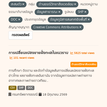
สะสมตัว
กลุ่ม:
ด้านธรณีวิทยาสิ่งแวดล้อม
หมวดหมู่ตาม
ธรรมาภิบาลข้อมูล:
ข้อมูลสาธารณะ
รูปแบบ:
SHP
DOC
ประเภทชุดข้อมูล:
ข้อมูลภูมิสารสนเทศเชิงพื้นที่
สัญญาอนุญาต:
Creative Commons Attributions
กรองผลลัพธ์
การเปลี่ยนแปลงชายฝั่งทะเลในแนวราบ
5825 total views
101 recent views
ด้านธรณีวิทยาสิ่งแวดล้อม
การศึกษา ติดตาม และจัดทำข้อมูลเส้นการเปลี่ยนแปลงชายฝั่งทะเล
อ่าวไทย แลชายฝั่งทะเลอันดามัน จากข้อมูลการแปลภาพถ่ายทาง
อากาศและภาพถ่ายดาวเทียม...
CSV
SHP
DOC
กรมทรัพยากรธรณี
18 มิถุนายน 2569