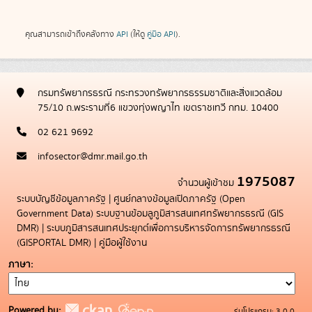
คุณสามารถเข้าถึงคลังทาง
API
(ให้ดู
คู่มือ API
).
กรมทรัพยากรธรณี กระทรวงทรัพยากรธรรมชาติและสิ่งแวดล้อม
75/10 ถ.พระรามที่6 แขวงทุ่งพญาไท เขตราชเทวี กทม. 10400
02 621 9692
infosector@dmr.mail.go.th
1975087
จำนวนผู้เข้าชม
ระบบบัญชีข้อมูลภาครัฐ
|
ศูนย์กลางข้อมูลเปิดภาครัฐ (Open
Government Data)
ระบบฐานข้อมลูภูมิสารสนเทศทรัพยากรธรณี (GIS
DMR)
|
ระบบภูมิสารสนเทศประยุกต์เพื่อการบริหารจัดการทรัพยากรธรณี
(GISPORTAL DMR)
|
คู่มือผู้ใช้งาน
ภาษา
Powered by:
รุ่นโปรแกรม: 3.0.0