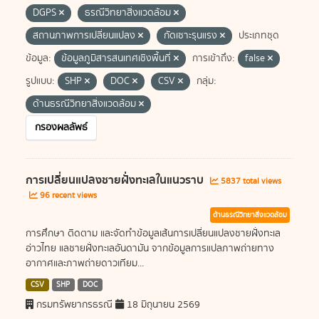
DGPS
ธรณีวิทยาสิ่งแวดล้อม
สถานภาพการเปลี่ยนแปลง
กัดเซาะรุนแรง
ประเภทชุด
ข้อมูล:
ข้อมูลภูมิสารสนเทศเชิงพื้นที่
การเข้าถึง:
false
รูปแบบ:
SHP
DOC
CSV
กลุ่ม:
ด้านธรณีวิทยาสิ่งแวดล้อม
กรองผลลัพธ์
การเปลี่ยนแปลงชายฝั่งทะเลในแนวราบ
5837 total views
96 recent views
ด้านธรณีวิทยาสิ่งแวดล้อม
การศึกษา ติดตาม และจัดทำข้อมูลเส้นการเปลี่ยนแปลงชายฝั่งทะเล
อ่าวไทย แลชายฝั่งทะเลอันดามัน จากข้อมูลการแปลภาพถ่ายทาง
อากาศและภาพถ่ายดาวเทียม...
CSV
SHP
DOC
กรมทรัพยากรธรณี
18 มิถุนายน 2569