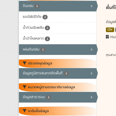
ดินถล่ม
x
1
พื้นท
ธรณีพิบัติภัย
1
ข้อมูล
น้ำท่วมฉับพลัน
1
CSV
กรม
น้ำป่าไหลหลาก
1
แผ่นดินถล่ม
x
1
คุณสาม
ประเภทชุดข้อมูล
ข้อมูลภูมิสารสนเทศเชิงพื้นที่
x
1
หมวดหมู่ตามธรรมาภิบาลข้อมูล
ข้อมูลสาธารณะ
x
1
ระดับชั้นข้อมูล