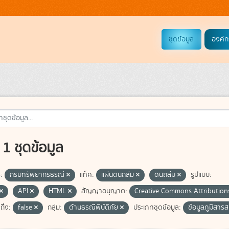
ชุดข้อมูล
องค์ก
1 ชุดข้อมูล
:
กรมทรัพยากรธรณี
แท็ค:
แผ่นดินถล่ม
ดินถล่ม
รูปแบบ:
API
HTML
สัญญาอนุญาต:
Creative Commons Attributio
ถึง:
false
กลุ่ม:
ด้านธรณีพิบัติภัย
ประเภทชุดข้อมูล:
ข้อมูลภูมิสารส