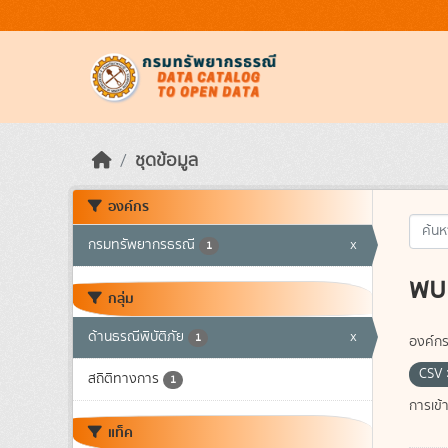
Skip to main content
ชุดข้อมูล
องค์กร
กรมทรัพยากรธรณี
x
1
พบ 
กลุ่ม
ด้านธรณีพิบัติภัย
x
1
องค์กร
CSV
สถิติทางการ
1
การเข้า
แท็ค