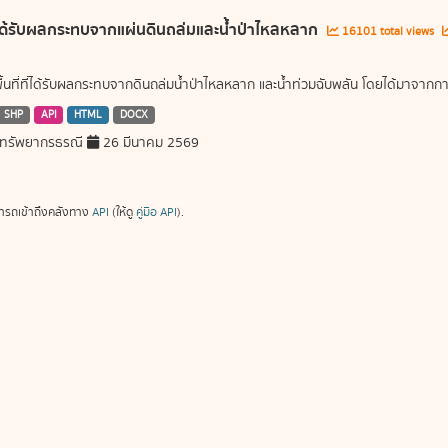
ี่ได้รับผลกระทบจากแผ่นดินถล่มและน้ำป่าไหลหลาก
16101 total views
พื้นที่ที่ได้รับผลกระทบจากดินถล่มน้ำป่าไหลหลาก และน้ำท่วมฉับพลัน โดยได้มาจ
SHP
API
HTML
DOCX
ทรัพยากรธรณี
26 มีนาคม 2569
ารถเข้าถึงคลังทาง
API
(ให้ดู
คู่มือ API
).