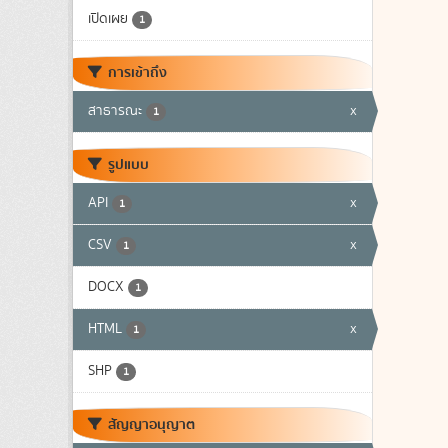
เปิดเผย
1
การเข้าถึง
สาธารณะ
x
1
รูปแบบ
API
x
1
CSV
x
1
DOCX
1
HTML
x
1
SHP
1
สัญญาอนุญาต