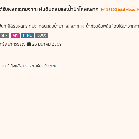
ี่ได้รับผลกระทบจากแผ่นดินถล่มและน้ำป่าไหลหลาก
16100 total views
พื้นที่ที่ได้รับผลกระทบจากดินถล่มน้ำป่าไหลหลาก และน้ำท่วมฉับพลัน โดยได้มาจ
SHP
API
HTML
DOCX
ทรัพยากรธรณี
26 มีนาคม 2569
ารถเข้าถึงคลังทาง
API
(ให้ดู
คู่มือ API
).