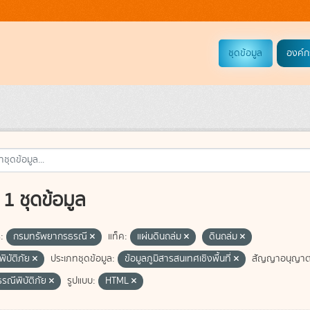
ชุดข้อมูล
องค์ก
1 ชุดข้อมูล
:
กรมทรัพยากรธรณี
แท็ค:
แผ่นดินถล่ม
ดินถล่ม
ิบัติภัย
ประเภทชุดข้อมูล:
ข้อมูลภูมิสารสนเทศเชิงพื้นที่
สัญญาอนุญาต
รณีพิบัติภัย
รูปแบบ:
HTML