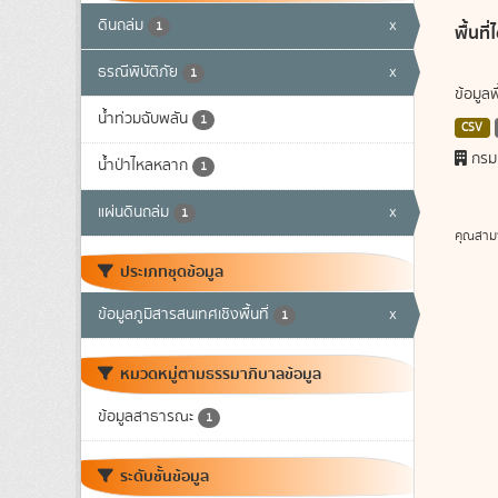
ดินถล่ม
x
1
พื้นท
ธรณีพิบัติภัย
x
1
ข้อมูล
น้ำท่วมฉับพลัน
1
CSV
กรม
น้ำป่าไหลหลาก
1
แผ่นดินถล่ม
x
1
คุณสาม
ประเภทชุดข้อมูล
ข้อมูลภูมิสารสนเทศเชิงพื้นที่
x
1
หมวดหมู่ตามธรรมาภิบาลข้อมูล
ข้อมูลสาธารณะ
1
ระดับชั้นข้อมูล