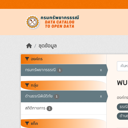
Skip to main content
ชุดข้อมูล
องค์กร
กรมทรัพยากรธรณี
x
1
พบ 
กลุ่ม
ด้านธรณีพิบัติภัย
x
1
องค์กร
ธรณีพ
สถิติทางการ
1
ด้านธ
แท็ค