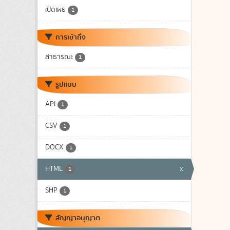
เปิดเผย
1
การเข้าถึง
สาธารณะ
1
รูปแบบ
API
1
CSV
1
DOCX
1
HTML
x
1
SHP
1
สัญญาอนุญาต