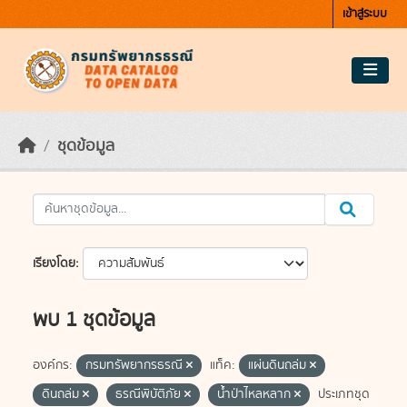
Skip to main content
เข้าสู่ระบบ
ชุดข้อมูล
เรียงโดย
พบ 1 ชุดข้อมูล
องค์กร:
กรมทรัพยากรธรณี
แท็ค:
แผ่นดินถล่ม
ดินถล่ม
ธรณีพิบัติภัย
น้ำป่าไหลหลาก
ประเภทชุด