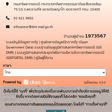
กรมทรัพยากรธรณี กระทรวงทรัพยากรธรรมชาติและสิ่งแวดล้อม
75/10 ถ.พระรามที่6 แขวงทุ่งพญาไท เขตราชเทวี กทม. 10400
02 621 9692
infosector@dmr.mail.go.th
1973567
จำนวนผู้เข้าชม
ระบบบัญชีข้อมูลภาครัฐ
|
ศูนย์กลางข้อมูลเปิดภาครัฐ (Open
Government Data)
ระบบฐานข้อมลูภูมิสารสนเทศทรัพยากรธรณี (GIS
DMR)
|
ระบบภูมิสารสนเทศประยุกต์เพื่อการบริหารจัดการทรัพยากรธรณี
(GISPORTAL DMR)
|
คู่มือผู้ใช้งาน
ภาษา
Powered by:
รุ่นโปรแกรม: 3.0.0
สนับสนุนระบบ Thai-GDC โดย สำนักงานสถิติแห่งชาติ
วันที่: 2025-05-
x
เว็บไซต์นี้ใช้ "คุกกี้" เพื่อวัตถุประสงค์ในการพัฒนาการเข้าถึงบริการของผู้ใช้ให้ดี
เว็บไซต์ที่
19
ยิ่งขึ้น หากต้องการเปิดใช้งานคุกกี้ โปรดคลิก "ยอมรับคุกกี้"
ระบบบัญชีข้อมูลภาครัฐ
เกี่ยวข้อง:
คุณสามารถถอนการยินยอมของคุณได้ตลอดเวลา โดยไปที่ "การตั้งค่าคุกกี้"
บริการนามานุกรมบัญชีข้อมูลภาค
รัฐ