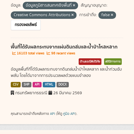
ข้อมูล:
ข้อมูลภูมิสารสนเทศเชิงพื้นที่
สัญญาอนุญาต:
Creative Commons Attributions
การเข้าถึง:
false
กรองผลลัพธ์
พื้นที่ได้รับผลกระทบจากแผ่นดินถล่มและน้ำป่าไหลหลาก
16103 total views
98 recent views
ด้านธรณีพิบัติภัย
สถิติทางการ
ข้อมูลพื้นที่ที่ได้รับผลกระทบจากดินถล่มน้ำป่าไหลหลาก และน้ำท่วมฉับ
พลัน โดยได้มาจากการประมวลผลด้วยแบบจำลอง
CSV
SHP
API
HTML
DOCX
กรมทรัพยากรธรณี
26 มีนาคม 2569
คุณสามารถเข้าถึงคลังทาง
API
(ให้ดู
คู่มือ API
).