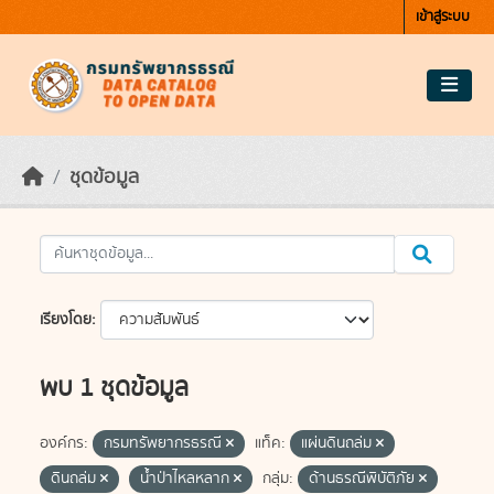
Skip to main content
เข้าสู่ระบบ
ชุดข้อมูล
เรียงโดย
พบ 1 ชุดข้อมูล
องค์กร:
กรมทรัพยากรธรณี
แท็ค:
แผ่นดินถล่ม
ดินถล่ม
น้ำป่าไหลหลาก
กลุ่ม:
ด้านธรณีพิบัติภัย