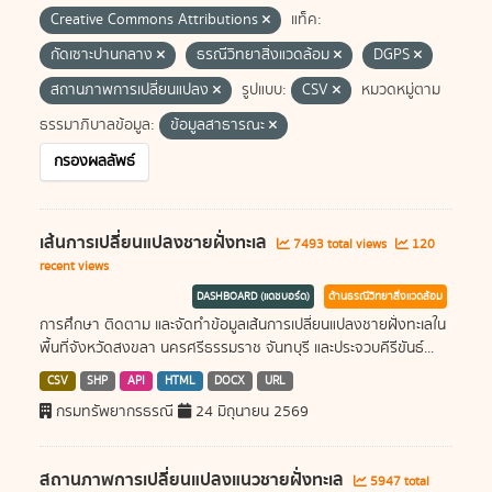
Creative Commons Attributions
แท็ค:
กัดเซาะปานกลาง
ธรณีวิทยาสิ่งแวดล้อม
DGPS
สถานภาพการเปลี่ยนแปลง
รูปแบบ:
CSV
หมวดหมู่ตาม
ธรรมาภิบาลข้อมูล:
ข้อมูลสาธารณะ
กรองผลลัพธ์
เส้นการเปลี่ยนแปลงชายฝั่งทะเล
7493 total views
120
recent views
DASHBOARD (แดชบอร์ด)
ด้านธรณีวิทยาสิ่งแวดล้อม
การศึกษา ติดตาม และจัดทำข้อมูลเส้นการเปลี่ยนแปลงชายฝั่งทะเลใน
พื้นที่จังหวัดสงขลา นครศรีธรรมราช จันทบุรี และประจวบคีรีขันธ์...
CSV
SHP
API
HTML
DOCX
URL
กรมทรัพยากรธรณี
24 มิถุนายน 2569
สถานภาพการเปลี่ยนแปลงแนวชายฝั่งทะเล
5947 total