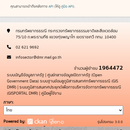
คุณสามารถเข้าถึงคลังทาง
API
(ให้ดู
คู่มือ API
).
กรมทรัพยากรธรณี กระทรวงทรัพยากรธรรมชาติและสิ่งแวดล้อม
75/10 ถ.พระรามที่6 แขวงทุ่งพญาไท เขตราชเทวี กทม. 10400
02 621 9692
infosector@dmr.mail.go.th
1964472
จำนวนผู้เข้าชม
ระบบบัญชีข้อมูลภาครัฐ
|
ศูนย์กลางข้อมูลเปิดภาครัฐ (Open
Government Data)
ระบบฐานข้อมลูภูมิสารสนเทศทรัพยากรธรณี (GIS
DMR)
|
ระบบภูมิสารสนเทศประยุกต์เพื่อการบริหารจัดการทรัพยากรธรณี
(GISPORTAL DMR)
|
คู่มือผู้ใช้งาน
ภาษา
Powered by:
รุ่นโปรแกรม: 3.0.0
สนับสนุนระบบ Thai-GDC โดย สำนักงานสถิติแห่งชาติ
วันที่: 2025-05-