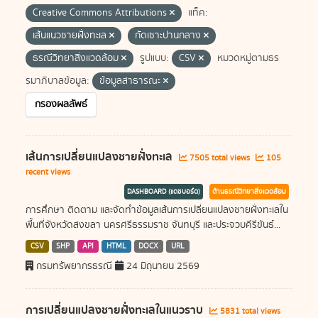
Creative Commons Attributions
แท็ค:
เส้นแนวชายฝั่งทะเล
กัดเซาะปานกลาง
ธรณีวิทยาสิ่งแวดล้อม
รูปแบบ:
CSV
หมวดหมู่ตามธร
รมาภิบาลข้อมูล:
ข้อมูลสาธารณะ
กรองผลลัพธ์
เส้นการเปลี่ยนแปลงชายฝั่งทะเล
7505 total views
105
recent views
DASHBOARD (แดชบอร์ด)
ด้านธรณีวิทยาสิ่งแวดล้อม
การศึกษา ติดตาม และจัดทำข้อมูลเส้นการเปลี่ยนแปลงชายฝั่งทะเลใน
พื้นที่จังหวัดสงขลา นครศรีธรรมราช จันทบุรี และประจวบคีรีขันธ์...
CSV
SHP
API
HTML
DOCX
URL
กรมทรัพยากรธรณี
24 มิถุนายน 2569
การเปลี่ยนแปลงชายฝั่งทะเลในแนวราบ
5831 total views