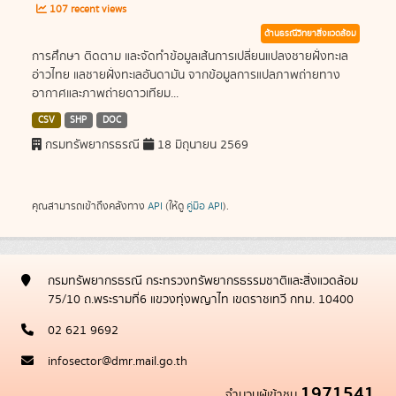
107 recent views
ด้านธรณีวิทยาสิ่งแวดล้อม
การศึกษา ติดตาม และจัดทำข้อมูลเส้นการเปลี่ยนแปลงชายฝั่งทะเล
อ่าวไทย แลชายฝั่งทะเลอันดามัน จากข้อมูลการแปลภาพถ่ายทาง
อากาศและภาพถ่ายดาวเทียม...
CSV
SHP
DOC
กรมทรัพยากรธรณี
18 มิถุนายน 2569
คุณสามารถเข้าถึงคลังทาง
API
(ให้ดู
คู่มือ API
).
กรมทรัพยากรธรณี กระทรวงทรัพยากรธรรมชาติและสิ่งแวดล้อม
75/10 ถ.พระรามที่6 แขวงทุ่งพญาไท เขตราชเทวี กทม. 10400
02 621 9692
infosector@dmr.mail.go.th
1971541
จำนวนผู้เข้าชม