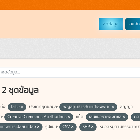
ชุดข้อมูล
องค์ก
2 ชุดข้อมูล
ถึง:
false
ประเภทชุดข้อมูล:
ข้อมูลภูมิสารสนเทศเชิงพื้นที่
สัญญา
ต:
Creative Commons Attributions
แท็ค:
เส้นแนวชายฝั่งทะเล
กั
ภาพการเปลี่ยนแปลง
รูปแบบ:
CSV
SHP
หมวดหมู่ตามธรรมาภิบา