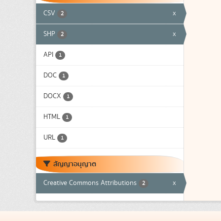
CSV
x
2
SHP
x
2
API
1
DOC
1
DOCX
1
HTML
1
URL
1
สัญญาอนุญาต
Creative Commons Attributions
x
2