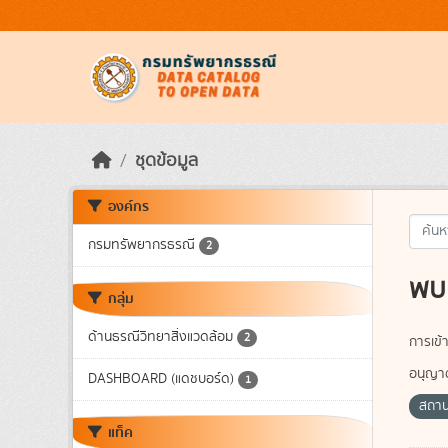
Skip to main content
ชุดข้อมูล
องค์กร
กรมทรัพยากรธรณี
2
พบ 
กลุ่ม
ด้านธรณีวิทยาสิ่งแวดล้อม
2
การเข้า
อนุญา
DASHBOARD (แดชบอร์ด)
1
สถาน
แท็ค