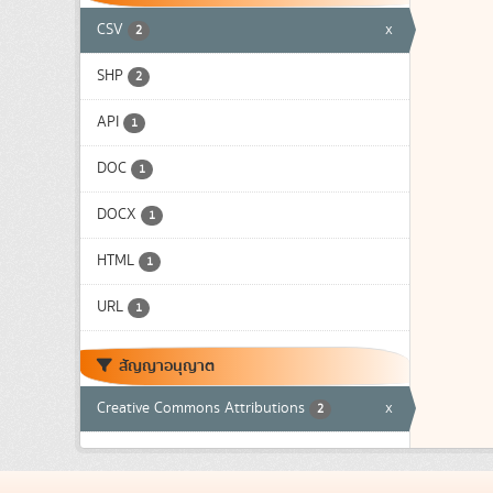
CSV
x
2
SHP
2
API
1
DOC
1
DOCX
1
HTML
1
URL
1
สัญญาอนุญาต
Creative Commons Attributions
x
2