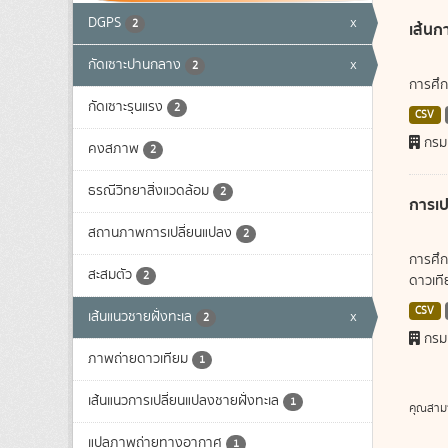
DGPS
x
2
เส้นก
กัดเซาะปานกลาง
x
2
การศึก
กัดเซาะรุนแรง
2
CSV
กรม
คงสภาพ
2
ธรณีวิทยาสิ่งแวดล้อม
2
การเป
สถานภาพการเปลี่ยนแปลง
2
การศึก
สะสมตัว
2
ดาวเทีย
CSV
เส้นแนวชายฝั่งทะเล
x
2
กรม
ภาพถ่ายดาวเทียม
1
เส้นแนวการเปลี่ยนแปลงชายฝั่งทะเล
1
คุณสาม
แปลภาพถ่ายทางอากาศ
1