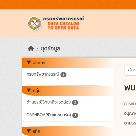
Skip to main content
ชุดข้อมูล
องค์กร
กรมทรัพยากรธรณี
2
พบ 
กลุ่ม
ด้านธรณีวิทยาสิ่งแวดล้อม
2
การเข้า
อนุญา
DASHBOARD (แดชบอร์ด)
1
ตามธรร
แท็ค