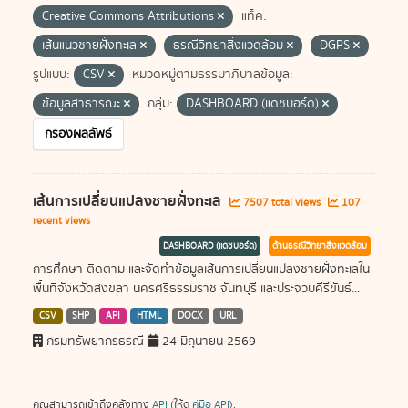
Creative Commons Attributions
แท็ค:
เส้นแนวชายฝั่งทะเล
ธรณีวิทยาสิ่งแวดล้อม
DGPS
รูปแบบ:
CSV
หมวดหมู่ตามธรรมาภิบาลข้อมูล:
ข้อมูลสาธารณะ
กลุ่ม:
DASHBOARD (แดชบอร์ด)
กรองผลลัพธ์
เส้นการเปลี่ยนแปลงชายฝั่งทะเล
7507 total views
107
recent views
DASHBOARD (แดชบอร์ด)
ด้านธรณีวิทยาสิ่งแวดล้อม
การศึกษา ติดตาม และจัดทำข้อมูลเส้นการเปลี่ยนแปลงชายฝั่งทะเลใน
พื้นที่จังหวัดสงขลา นครศรีธรรมราช จันทบุรี และประจวบคีรีขันธ์...
CSV
SHP
API
HTML
DOCX
URL
กรมทรัพยากรธรณี
24 มิถุนายน 2569
คุณสามารถเข้าถึงคลังทาง
API
(ให้ดู
คู่มือ API
).