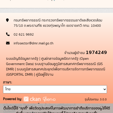
กรมทรัพยากรธรณี กระทรวงทรัพยากรธรรมชาติและสิ่งแวดล้อม
75/10 ถ.พระรามที่6 แขวงทุ่งพญาไท เขตราชเทวี กทม. 10400
02 621 9692
infosector@dmr.mail.go.th
1974249
จำนวนผู้เข้าชม
ระบบบัญชีข้อมูลภาครัฐ
|
ศูนย์กลางข้อมูลเปิดภาครัฐ (Open
Government Data)
ระบบฐานข้อมลูภูมิสารสนเทศทรัพยากรธรณี (GIS
DMR)
|
ระบบภูมิสารสนเทศประยุกต์เพื่อการบริหารจัดการทรัพยากรธรณี
(GISPORTAL DMR)
|
คู่มือผู้ใช้งาน
ภาษา
Powered by:
รุ่นโปรแกรม: 3.0.0
สนับสนุนระบบ Thai-GDC โดย สำนักงานสถิติแห่งชาติ
วันที่: 2025-05-
x
เว็บไซต์นี้ใช้ "คุกกี้" เพื่อวัตถุประสงค์ในการพัฒนาการเข้าถึงบริการของผู้ใช้ให้ดี
เว็บไซต์ที่