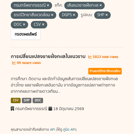
กรมทรัพยากรธรณี
แท็ค:
เส้นแนวชายฝั่งทะเล
ธรณีวิทยาสิ่งแวดล้อม
DGPS
รูปแบบ:
SHP
DOC
CSV
กรองผลลัพธ์
การเปลี่ยนแปลงชายฝั่งทะเลในแนวราบ
5823 total views
99 recent views
ด้านธรณีวิทยาสิ่งแวดล้อม
การศึกษา ติดตาม และจัดทำข้อมูลเส้นการเปลี่ยนแปลงชายฝั่งทะเล
อ่าวไทย แลชายฝั่งทะเลอันดามัน จากข้อมูลการแปลภาพถ่ายทาง
อากาศและภาพถ่ายดาวเทียม...
CSV
SHP
DOC
กรมทรัพยากรธรณี
18 มิถุนายน 2569
คุณสามารถเข้าถึงคลังทาง
API
(ให้ดู
คู่มือ API
).