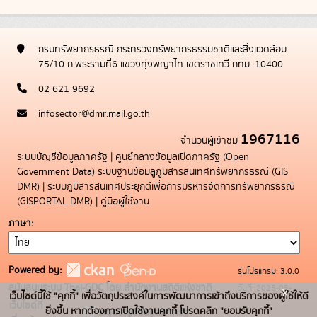
กรมทรัพยากรธรณี กระทรวงทรัพยากรธรรมชาติและสิ่งแวดล้อม
75/10 ถ.พระรามที่6 แขวงทุ่งพญาไท เขตราชเทวี กทม. 10400
02 621 9692
infosector@dmr.mail.go.th
1967116
จำนวนผู้เข้าชม
ระบบบัญชีข้อมูลภาครัฐ
|
ศูนย์กลางข้อมูลเปิดภาครัฐ (Open
Government Data)
ระบบฐานข้อมลูภูมิสารสนเทศทรัพยากรธรณี (GIS
DMR)
|
ระบบภูมิสารสนเทศประยุกต์เพื่อการบริหารจัดการทรัพยากรธรณี
(GISPORTAL DMR)
|
คู่มือผู้ใช้งาน
ภาษา
Powered by:
รุ่นโปรแกรม: 3.0.0
สนับสนุนระบบ Thai-GDC โดย สำนักงานสถิติแห่งชาติ
วันที่: 2025-05-
x
เว็บไซต์นี้ใช้ "คุกกี้" เพื่อวัตถุประสงค์ในการพัฒนาการเข้าถึงบริการของผู้ใช้ให้ดี
เว็บไซต์ที่
19
ยิ่งขึ้น หากต้องการเปิดใช้งานคุกกี้ โปรดคลิก "ยอมรับคุกกี้"
ระบบบัญชีข้อมูลภาครัฐ