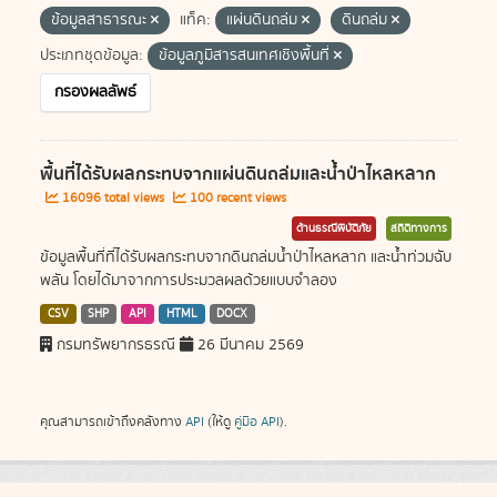
ข้อมูลสาธารณะ
แท็ค:
แผ่นดินถล่ม
ดินถล่ม
ประเภทชุดข้อมูล:
ข้อมูลภูมิสารสนเทศเชิงพื้นที่
กรองผลลัพธ์
พื้นที่ได้รับผลกระทบจากแผ่นดินถล่มและน้ำป่าไหลหลาก
16096 total views
100 recent views
ด้านธรณีพิบัติภัย
สถิติทางการ
ข้อมูลพื้นที่ที่ได้รับผลกระทบจากดินถล่มน้ำป่าไหลหลาก และน้ำท่วมฉับ
พลัน โดยได้มาจากการประมวลผลด้วยแบบจำลอง
CSV
SHP
API
HTML
DOCX
กรมทรัพยากรธรณี
26 มีนาคม 2569
คุณสามารถเข้าถึงคลังทาง
API
(ให้ดู
คู่มือ API
).