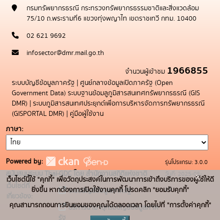
กรมทรัพยากรธรณี กระทรวงทรัพยากรธรรมชาติและสิ่งแวดล้อม
75/10 ถ.พระรามที่6 แขวงทุ่งพญาไท เขตราชเทวี กทม. 10400
02 621 9692
infosector@dmr.mail.go.th
1966855
จำนวนผู้เข้าชม
ระบบบัญชีข้อมูลภาครัฐ
|
ศูนย์กลางข้อมูลเปิดภาครัฐ (Open
Government Data)
ระบบฐานข้อมลูภูมิสารสนเทศทรัพยากรธรณี (GIS
DMR)
|
ระบบภูมิสารสนเทศประยุกต์เพื่อการบริหารจัดการทรัพยากรธรณี
(GISPORTAL DMR)
|
คู่มือผู้ใช้งาน
ภาษา
Powered by:
รุ่นโปรแกรม: 3.0.0
สนับสนุนระบบ Thai-GDC โดย สำนักงานสถิติแห่งชาติ
วันที่: 2025-05-
x
เว็บไซต์นี้ใช้ "คุกกี้" เพื่อวัตถุประสงค์ในการพัฒนาการเข้าถึงบริการของผู้ใช้ให้ดี
เว็บไซต์ที่
19
ยิ่งขึ้น หากต้องการเปิดใช้งานคุกกี้ โปรดคลิก "ยอมรับคุกกี้"
ระบบบัญชีข้อมูลภาครัฐ
เกี่ยวข้อง:
คุณสามารถถอนการยินยอมของคุณได้ตลอดเวลา โดยไปที่ "การตั้งค่าคุกกี้"
บริการนามานุกรมบัญชีข้อมูลภาค
รัฐ