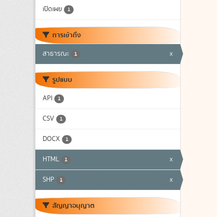
เปิดเผย
1
การเข้าถึง
สาธารณะ
x
1
รูปแบบ
API
1
CSV
1
DOCX
1
HTML
x
1
SHP
x
1
สัญญาอนุญาต