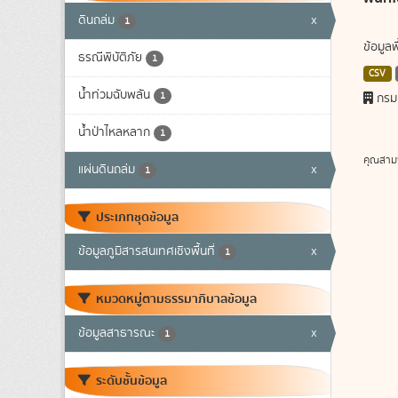
ดินถล่ม
x
1
ข้อมูล
ธรณีพิบัติภัย
1
CSV
น้ำท่วมฉับพลัน
1
กรม
น้ำป่าไหลหลาก
1
คุณสาม
แผ่นดินถล่ม
x
1
ประเภทชุดข้อมูล
ข้อมูลภูมิสารสนเทศเชิงพื้นที่
x
1
หมวดหมู่ตามธรรมาภิบาลข้อมูล
ข้อมูลสาธารณะ
x
1
ระดับชั้นข้อมูล