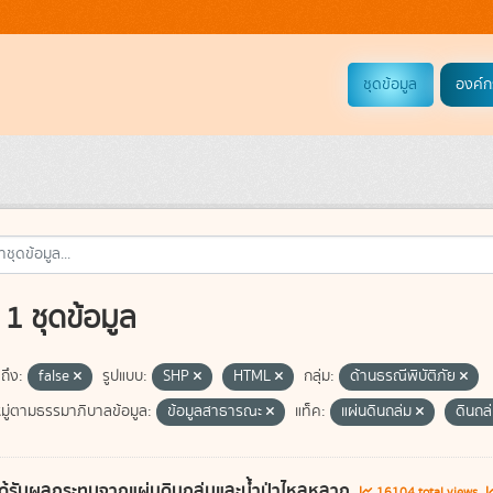
ชุดข้อมูล
องค์ก
1 ชุดข้อมูล
ถึง:
false
รูปแบบ:
SHP
HTML
กลุ่ม:
ด้านธรณีพิบัติภัย
ู่ตามธรรมาภิบาลข้อมูล:
ข้อมูลสาธารณะ
แท็ค:
แผ่นดินถล่ม
ดินถล
ี่ได้รับผลกระทบจากแผ่นดินถล่มและน้ำป่าไหลหลาก
16104 total views