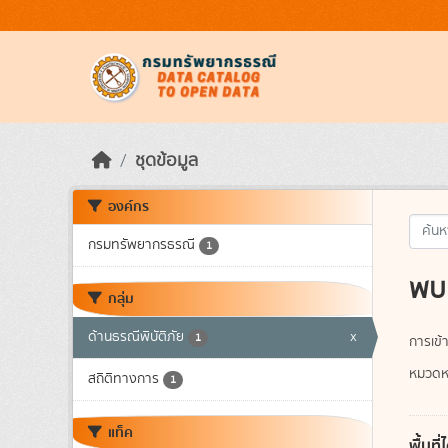
Skip to main content
ชุดข้อมูล
องค์กร
กรมทรัพยากรธรณี
1
พบ 
กลุ่ม
ด้านธรณีพิบัติภัย
x
1
การเข้า
หมวดหม
สถิติทางการ
1
แท็ค
พื้นท