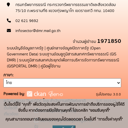
กรมทรัพยากรธรณี กระทรวงทรัพยากรธรรมชาติและสิ่งแวดล้อม
75/10 ถ.พระรามที่6 แขวงทุ่งพญาไท เขตราชเทวี กทม. 10400
02 621 9692
infosector@dmr.mail.go.th
1971850
จำนวนผู้เข้าชม
ระบบบัญชีข้อมูลภาครัฐ
|
ศูนย์กลางข้อมูลเปิดภาครัฐ (Open
Government Data)
ระบบฐานข้อมลูภูมิสารสนเทศทรัพยากรธรณี (GIS
DMR)
|
ระบบภูมิสารสนเทศประยุกต์เพื่อการบริหารจัดการทรัพยากรธรณี
(GISPORTAL DMR)
|
คู่มือผู้ใช้งาน
ภาษา
Powered by:
รุ่นโปรแกรม: 3.0.0
สนับสนุนระบบ Thai-GDC โดย สำนักงานสถิติแห่งชาติ
วันที่: 2025-05-
x
เว็บไซต์นี้ใช้ "คุกกี้" เพื่อวัตถุประสงค์ในการพัฒนาการเข้าถึงบริการของผู้ใช้ให้ดี
เว็บไซต์ที่
19
ยิ่งขึ้น หากต้องการเปิดใช้งานคุกกี้ โปรดคลิก "ยอมรับคุกกี้"
ระบบบัญชีข้อมูลภาครัฐ
เกี่ยวข้อง:
คุณสามารถถอนการยินยอมของคุณได้ตลอดเวลา โดยไปที่ "การตั้งค่าคุกกี้"
บริการนามานุกรมบัญชีข้อมูลภาค
รัฐ