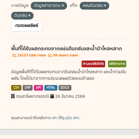
บาลข้อมูล:
ข้อมูลสาธารณะ
แท็ค:
แผ่นดินถล่ม
ดินถล่ม
กรองผลลัพธ์
พื้นที่ได้รับผลกระทบจากแผ่นดินถล่มและน้ำป่าไหลหลาก
16103 total views
98 recent views
ด้านธรณีพิบัติภัย
สถิติทางการ
ข้อมูลพื้นที่ที่ได้รับผลกระทบจากดินถล่มน้ำป่าไหลหลาก และน้ำท่วมฉับ
พลัน โดยได้มาจากการประมวลผลด้วยแบบจำลอง
CSV
SHP
API
HTML
DOCX
กรมทรัพยากรธรณี
26 มีนาคม 2569
คุณสามารถเข้าถึงคลังทาง
API
(ให้ดู
คู่มือ API
).