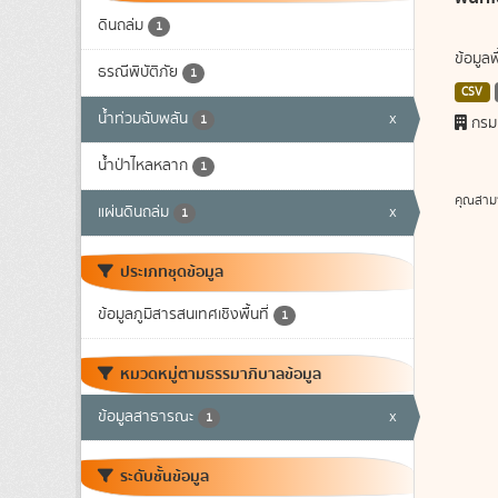
ดินถล่ม
1
ข้อมูล
ธรณีพิบัติภัย
1
CSV
น้ำท่วมฉับพลัน
x
1
กรม
น้ำป่าไหลหลาก
1
คุณสาม
แผ่นดินถล่ม
x
1
ประเภทชุดข้อมูล
ข้อมูลภูมิสารสนเทศเชิงพื้นที่
1
หมวดหมู่ตามธรรมาภิบาลข้อมูล
ข้อมูลสาธารณะ
x
1
ระดับชั้นข้อมูล