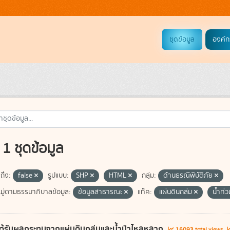
ชุดข้อมูล
องค์ก
1 ชุดข้อมูล
ถึง:
false
รูปแบบ:
SHP
HTML
กลุ่ม:
ด้านธรณีพิบัติภัย
ู่ตามธรรมาภิบาลข้อมูล:
ข้อมูลสาธารณะ
แท็ค:
แผ่นดินถล่ม
น้ำท่
ี่ได้รับผลกระทบจากแผ่นดินถล่มและน้ำป่าไหลหลาก
16093 total views