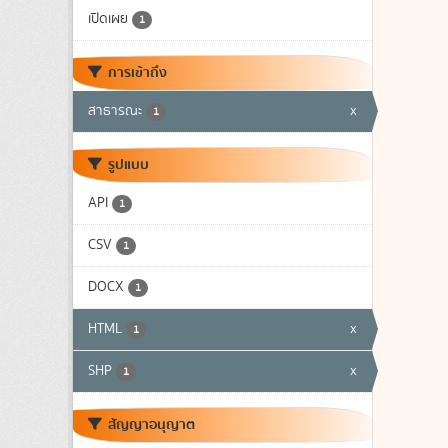
เปิดเผย
1
การเข้าถึง
สาธารณะ
x
1
รูปแบบ
API
1
CSV
1
DOCX
1
HTML
x
1
SHP
x
1
สัญญาอนุญาต