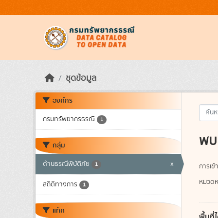
Skip to main content
ชุดข้อมูล
องค์กร
กรมทรัพยากรธรณี
1
พบ 
กลุ่ม
ด้านธรณีพิบัติภัย
x
1
การเข้า
หมวดหม
สถิติทางการ
1
แท็ค
พื้นท